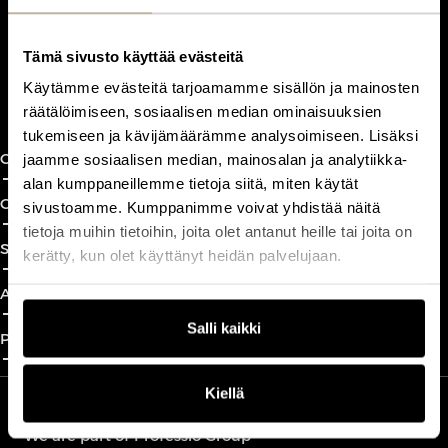
customerservice@professio.fi
Tämä sivusto käyttää evästeitä
Book a call
Käytämme evästeitä tarjoamamme sisällön ja mainosten
räätälöimiseen, sosiaalisen median ominaisuuksien
tukemiseen ja kävijämäärämme analysoimiseen. Lisäksi
CxO Circles
jaamme sosiaalisen median, mainosalan ja analytiikka-
add_2
close
alan kumppaneillemme tietoja siitä, miten käytät
CxO Academy
sivustoamme. Kumppanimme voivat yhdistää näitä
add_2
close
tietoja muihin tietoihin, joita olet antanut heille tai joita on
Solutions
kerätty, kun olet käyttänyt heidän palvelujaan.
add_2
close
About
add_2
close
Salli kaikki
Partnership
add_2
close
Kiellä
We are part of Professio Group