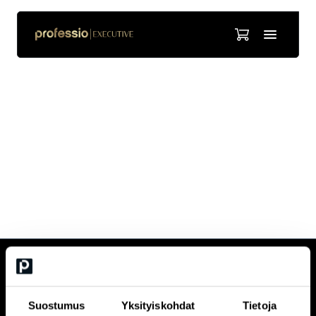
Hannu Jaakohuhta
Hannu on toiminut tietoturvallisuuden parissa kouluttajana ja
konsulttina yli 15 vuotta suuryritysten palveluksessa sekä
itsenäisenä yrittäjänä. Erityisenä mielenkiinnon kohteena ovat
olleet hallinnollinen tietoturvallisuus niin tietoturvallisuuden
organisoimisen kuin johtamisenkin näkökulmasta.
CUSTOMERCARE
Keilaranta 1 A, 02150 Espoo
Suostumus
Yksityiskohdat
Tietoja
+358 (0)20 780 6220