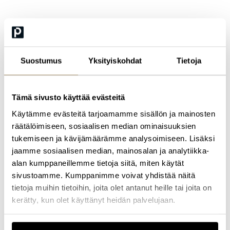
erityistilanteiden rahoituksesta ja haastavien sijoitusten juridisesta
neuvonnasta.
Marian tunnustukset:
Nimetty
Next Generation Partneriksi
pankki- ja rahoitusoikeuden
sekä pääomamarkkinoiden alalla The Legal 500 -julkaisussa
Suostumus
Yksityiskohdat
Tietoja
vuodesta 2023 lähtien.
Suositeltu asiantuntijana pankki- ja rahoitusoikeudessa sekä
pääomamarkkinoissa The Legal 500 -julkaisussa vuodesta 2020.
Tämä sivusto käyttää evästeitä
Sijoittunut erinomaiseksi Leaders League Banking & Finance -
Käytämme evästeitä tarjoamamme sisällön ja mainosten
luokituksessa vuonna 2022.
räätälöimiseen, sosiaalisen median ominaisuuksien
Voittanut Euromoney Legal Media Groupin Europe Rising Star
tukemiseen ja kävijämäärämme analysoimiseen. Lisäksi
Awards -palkinnon Suomen maakohtaisessa kategoriassa vuonna
jaamme sosiaalisen median, mainosalan ja analytiikka-
2019.
alan kumppaneillemme tietoja siitä, miten käytät
sivustoamme. Kumppanimme voivat yhdistää näitä
tietoja muihin tietoihin, joita olet antanut heille tai joita on
Tutustu kaikkiin Profession
koulutuksiin
ja
tapahtumiin
, joihin
valitsemme aina parhaat kouluttajat ja puhujat.
kerätty, kun olet käyttänyt heidän palvelujaan.
Etsi koulutus & tapahtuma
Ota yhteyttä