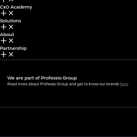
CxO Academy
add_2
close
Solutions
add_2
close
About
add_2
close
Partnership
add_2
close
We are part of Professio Group
Read more about Professio Group and get to know our brands
here
.