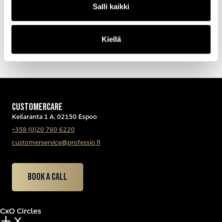
Salli kaikki
Kiellä
CUSTOMERCARE
Keilaranta 1 A, 02150 Espoo
+358 (0)20 780 6220
customerservice@professio.fi
Book a call
CxO Circles
add_2
close