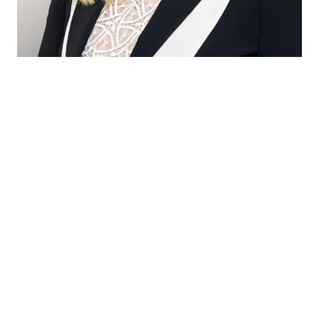
Maria Lehtimäki
Partner, Waselius
Maria Lehtimäki on rahoitusalan juridiikan asiantuntija, joka
neuvoo rahoituslaitoksia, sijoittajia ja yrityksiä kansainvälisissä
rahoitus- ja pääomamarkkinatransaktioissa sekä niihin liittyvissä
sääntelykysymyksissä. Hän auttaa asiakkaitaan rahoitusstrategian
optimoinnissa ja rahoituslähteiden monipuolistamisessa julkisen
ja yksityisen velka- ja oman pääoman rahoituksen kautta. Marian
erityisosaamista ovat strukturoitu rahoitus ja vaativat
rahoitusjärjestelyt eri toimialoilla. Hänellä on myös kokemusta