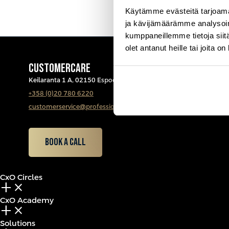
Käytämme evästeitä tarjoama
ja kävijämäärämme analysoim
kumppaneillemme tietoja siitä
olet antanut heille tai joita o
CUSTOMERCARE
Keilaranta 1 A, 02150 Espoo
+358 (0)20 780 6220
customerservice@professio.fi
Book a call
CxO Circles
add_2
close
CxO Academy
add_2
close
Solutions