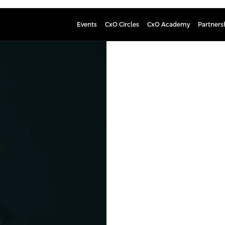
Events
CxO Circles
CxO Academy
Partners
Matti Hu
Yli 20 vuoden kokemus urhe
Kouluttajana on asianajaja, OTM, 
asianajotoiminnasta ja erityisesti 
pelaajia ja pelaajayhdistyksiä kuin my
Huhtamäki toimii nykyisin Veljekse
asianajotyössään pääosin siviilioikeud
toimeksiantoja. Huhtamäki on myös