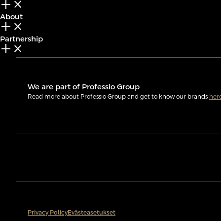
add_2
close
About
add_2
close
Partnership
add_2
close
We are part of Professio Group
Read more about Professio Group and get to know our brands
her
Privacy Policy
Evästeasetukset