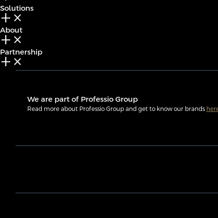
Solutions
add_2
close
About
add_2
close
Partnership
add_2
close
We are part of Professio Group
Read more about Professio Group and get to know our brands
her