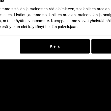
itä
mme sisällön ja mainosten räätälöimiseen, sosiaalisen median
iseen. Lisäksi jaamme sosiaalisen median, mainosalan ja analy
, miten käytät sivustoamme. Kumppanimme voivat yhdistää näitä t
n kerätty, kun olet käyttänyt heidän palvelujaan.
Kiellä