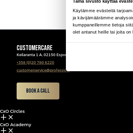
Tämä sivusto käyttää eväste
Käytämme evästeitä tarjoama
ja kävijämäärämme analysoim
kumppaneillemme tietoja siitä
olet antanut heille tai joita o
CUSTOMERCARE
Keilaranta 1 A, 02150 Espoo
+358 (0)20 780 6220
customerservice@professio.fi
Book a call
CxO Circles
add_2
close
CxO Academy
add_2
close