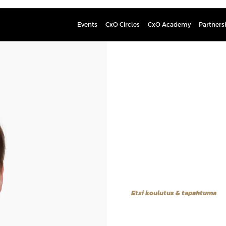
Events
CxO Circles
CxO Academy
Partners
Minna Yl
sh, TtT, AmO, hallintoylihoi
Hän työskentelee sote-palveluiden 
hän on työskennellyt ylihoitajana, o
hoitotyön toimintaympäristöissä. Li
ammattikorkeakoulussa ja kliinisenä
myös Post doc -tutkijana Turun ylio
Tutustu kaikkiin Profession koulutu
puhujat.
Etsi koulutus & tapahtuma