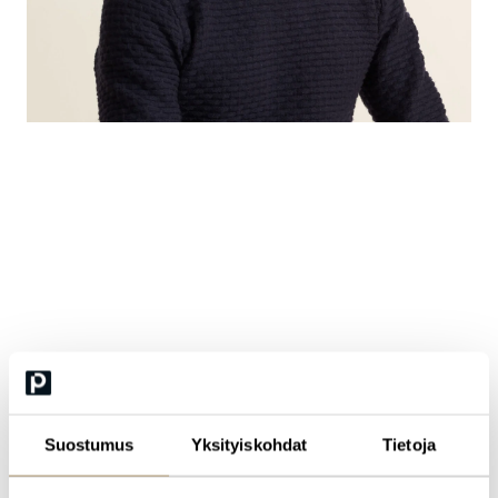
Riku Lehtomäki
tuotepäällikkö, Evondos
Riku Lehtomäki toimii tuotepäällikkönä Evondos Groupissa.
Hänen vastuualueisiinsa kuuluu Evondos® E300 ja
Anna‑lääkeannostelurobotit, sekä Evondos VideoMed-
videotoiminnallisuus ja tulevaisuuden videopalvelut. Riku on
opiskellut bioinformaatioteknologiaa ja valmistunut Aalto-
yliopistosta ja hänellä on vahva osaaminen teknologia- ja
Suostumus
Yksityiskohdat
Tietoja
terveydenhuoltoalalta. Riku on ollut aikaisemmin töissä muun
muassa Elektalla ja CRF Healthissä. Rikun osaaminen näkyy
erityisesti loppukäyttäjien arkea helpottavissa