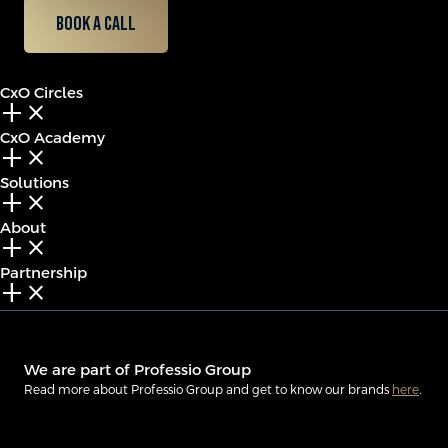
Book a call
CxO Circles
add_2
close
CxO Academy
add_2
close
Solutions
add_2
close
About
add_2
close
Partnership
add_2
close
We are part of Professio Group
Read more about Professio Group and get to know our brands
here
.