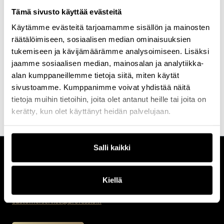
automaatioratkaisuissa ja hoidon laadun parantamisessa.
Tämä sivusto käyttää evästeitä
Tutustu kaikkiin Profession koulutuksiin ja tapahtumiin, joihin
Käytämme evästeitä tarjoamamme sisällön ja mainosten
valitsemme aina parhaat kouluttajat ja puhujat.
räätälöimiseen, sosiaalisen median ominaisuuksien
tukemiseen ja kävijämäärämme analysoimiseen. Lisäksi
Etsi koulutus & tapahtuma
Ota yhteyttä
jaamme sosiaalisen median, mainosalan ja analytiikka-
alan kumppaneillemme tietoja siitä, miten käytät
sivustoamme. Kumppanimme voivat yhdistää näitä
tietoja muihin tietoihin, joita olet antanut heille tai joita on
kerätty, kun olet käyttänyt heidän palvelujaan.
Salli kaikki
CUSTOMERCARE
Keilaranta 1 A, 02150 Espoo
Kiellä
+358 (0)20 780 6220
customerservice@professio.fi