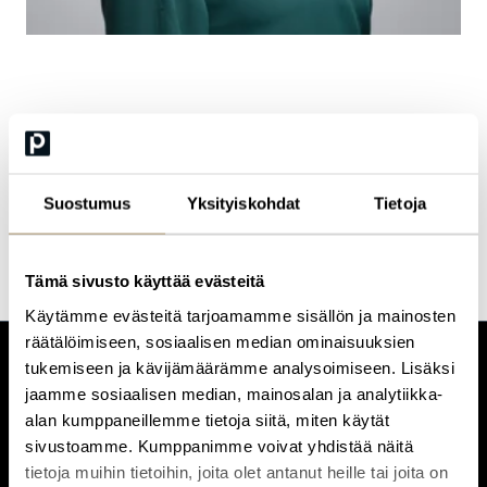
Sanni Riihikangas
Training Area Manager
Suostumus
Yksityiskohdat
Tietoja
Tämä sivusto käyttää evästeitä
Käytämme evästeitä tarjoamamme sisällön ja mainosten
räätälöimiseen, sosiaalisen median ominaisuuksien
tukemiseen ja kävijämäärämme analysoimiseen. Lisäksi
CUSTOMERCARE
jaamme sosiaalisen median, mainosalan ja analytiikka-
Keilaranta 1 A, 02150 Espoo
alan kumppaneillemme tietoja siitä, miten käytät
+358 (0)20 780 6220
sivustoamme. Kumppanimme voivat yhdistää näitä
customerservice@professio.fi
tietoja muihin tietoihin, joita olet antanut heille tai joita on