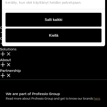
kerätty, kun olet käyttänyt heidän palvelujaan.
Book a call
Salli kaikki
CxO Circles
add_2
close
Kiellä
CxO Academy
add_2
close
Solutions
add_2
close
About
add_2
close
Partnership
add_2
close
We are part of Professio Group
Read more about Professio Group and get to know our brands
here
.