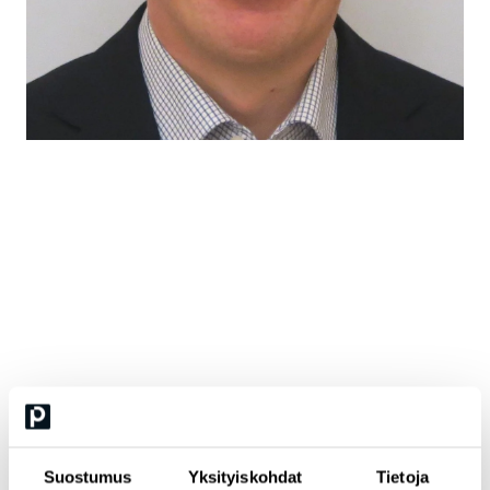
Teemu Kääriäinen
erityisasiantuntija, Valtiovarainministeriö
Teemu työskentelee erityisasiantuntijana valtiovarainministeriön
julkisen hallinnon ICT-osastolla. Tällä hetkellä Teemu osallistuu
useisiin kansallisiin ja rajat ylittäviin digitaalisiin identiteetteihin
liittyviin hankkeisiin. Näihin kuuluvat esimerkiksi kansallinen
uudistetun eIDAS-asetuksen täytäntöönpanohanke, jossa hän
toimii hankkeen toiminnallisen työryhmän puheenjohtajana;
eurooppalaisten yrityslompakoiden lainsäädäntöaloitteen
Suostumus
Yksityiskohdat
Tietoja
valmistelu, jossa hän toimii vastuuvalmistelijana sekä kansallinen