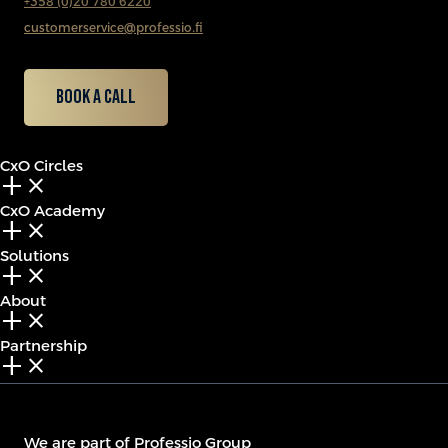
+358 (0)20 780 6220
customerservice@professio.fi
Book a call
CxO Circles
add_2
close
CxO Academy
add_2
close
Solutions
add_2
close
About
add_2
close
Partnership
add_2
close
We are part of Professio Group