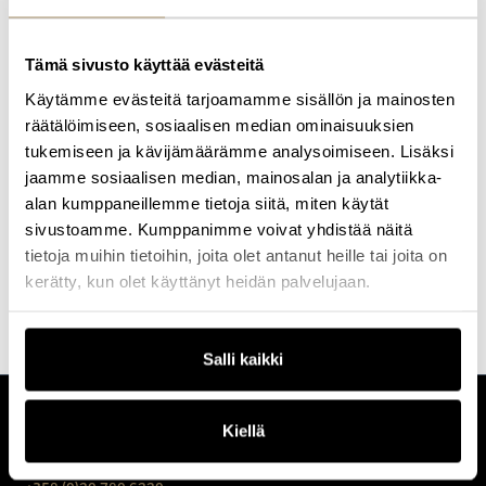
Findynet-kokeiluhanke kansallisen digitaalisen identiteetin
luottamusverkoston kehittämiseksi. Teemulla on yli 15 vuoden
kokemus liiketoimintakriittisten digitaalisen identiteetin
Tämä sivusto käyttää evästeitä
ratkaisujen suunnittelusta, arkkitehtuurista, toteuttamisesta ja
käyttöönotoista.
Käytämme evästeitä tarjoamamme sisällön ja mainosten
räätälöimiseen, sosiaalisen median ominaisuuksien
tukemiseen ja kävijämäärämme analysoimiseen. Lisäksi
Tutustu kaikkiin
Profession
koulutuksiin
ja
tapahtumiin
, joihin
jaamme sosiaalisen median, mainosalan ja analytiikka-
valitsemme aina parhaat kouluttajat ja puhujat.
alan kumppaneillemme tietoja siitä, miten käytät
Etsi koulutus & tapahtuma
Ota yhteyttä
sivustoamme. Kumppanimme voivat yhdistää näitä
tietoja muihin tietoihin, joita olet antanut heille tai joita on
kerätty, kun olet käyttänyt heidän palvelujaan.
Salli kaikki
Kiellä
CUSTOMERCARE
Keilaranta 1 A, 02150 Espoo