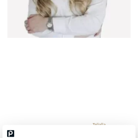
Viveka Kulmala
AI Lead, Telia Finland
Viveka Kulmala, KTM, on liiketoiminnan kehittämisen ja tekoälyn
hyödyntämisen asiantuntija, joka auttaa organisaatioita
rakentamaan kestävää kilpailukykyä mm. tekoälyn ja jatkuvan
uudistumisen avulla. Hänellä on monipuolinen tausta
liiketoiminnan kehityksen, asiakaskokemuksen ja
teknologiavetoisten hankkeiden johtamisesta
Telialla
ja muissa
kansainvälisissä yrityksissä.