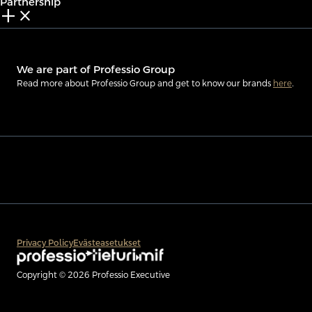
Partnership
add_2
close
We are part of Professio Group
Read more about Professio Group and get to know our brands
here
.
Privacy Policy
Evästeasetukset
Copyright © 2026 Professio Executive