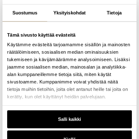
Viveka on johtanut kehitysprojekteja, joissa tekoälyä ja uusia
teknologioita on hyödynnetty toimintakyvykkyyden
Suostumus
Yksityiskohdat
Tietoja
vahvistamiseen ja asiakaskokemuksen syventämiseen nopeasti
muuttuvassa ympäristössä. Hänellä on vahvaa kokemusta tiimien,
projektien ja muutosten johtamisesta liiketoiminnan tavoitteiden
suuntaisesti.
Tämä sivusto käyttää evästeitä
Puhujana ja valmentajana Viveka innostaa yleisöään
Käytämme evästeitä tarjoamamme sisällön ja mainosten
ymmärtämään tekoälyn mahdollisuuksia ja tarttumaan
räätälöimiseen, sosiaalisen median ominaisuuksien
muutokseen mahdollisuutena. Hän yhdistää strategisen
näkemyksen, käytännön esimerkit ja ihmislähtöisen
tukemiseen ja kävijämäärämme analysoimiseen. Lisäksi
lähestymistavan, tarjoten kuulijoille oivalluksia ja konkreettisia
jaamme sosiaalisen median, mainosalan ja analytiikka-
keinoja menestyä tekoälyn aikakaudella.
alan kumppaneillemme tietoja siitä, miten käytät
Viveka toimii OmaKamu ry:n hallituksessa, mikä heijastaa hänen
sivustoamme. Kumppanimme voivat yhdistää näitä
sitoutumistaan ihmislähtöiseen kehittämiseen ja
tietoja muihin tietoihin, joita olet antanut heille tai joita on
yhteiskunnalliseen vaikuttamiseen.
kerätty, kun olet käyttänyt heidän palvelujaan.
Haluatko lisätietoa tämän kouluttajan valmennuksista?
Ota
yhteyttä
ja kerromme lisää.
Salli kaikki