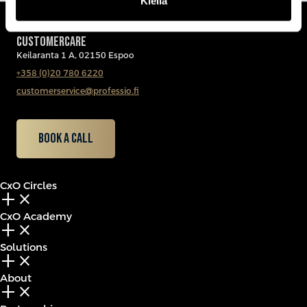
Kiellä
CUSTOMERCARE
Keilaranta 1 A, 02150 Espoo
+358 (0)20 780 6220
customerservice@professio.fi
Book a call
CxO Circles
add_2
close
CxO Academy
add_2
close
Solutions
add_2
close
About
add_2
close