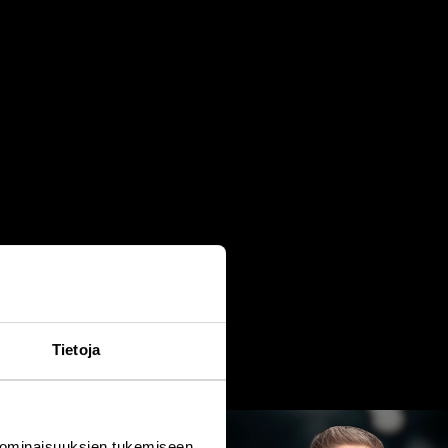
Tietoja
 ominaisuuksien tukemiseen