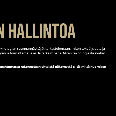
n hallintoa
teknologian suunnannäyttäjät tarkastelemaan, miten tekoäly, data ja
ysyviä toimintamalleja? Ja tärkeimpänä: Miten teknologiasta syntyy
apahtumassa rakennetaan yhteistä näkemystä siitä, miltä huomisen