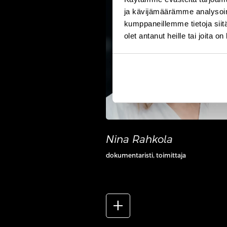
ja kävijämäärämme analysoim
kumppaneillemme tietoja siitä
olet antanut heille tai joita o
Nina Rahkola
dokumentaristi, toimittaja
add_2