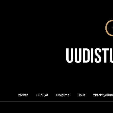
Uudist
Yleistä
Puhujat
Ohjelma
Liput
Yhteistyöku