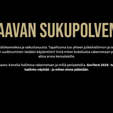
aavan sukupolve
päätöksentekoa ja vaikuttavuutta. Tapahtuma tuo yhteen julkishallinnon ja 
ten uudistuminen viedään käytäntöön? Entä miten kokeiluista rakennetaan p
aitoa arvoa kansalaisille.
ta: Kenelle hallintoa rakennetaan ja millä periaatteilla.
GovTech 2026 -t
hallinto näyttää – ja miten sinne päästään.