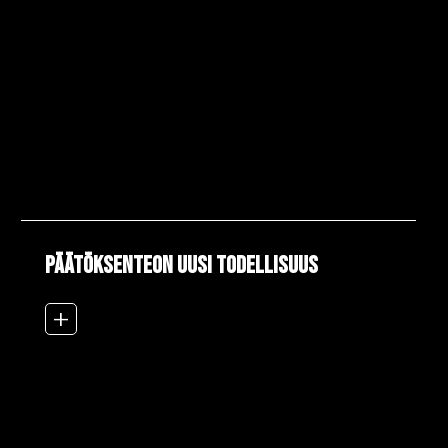
Päätöksenteon uusi todellisuus
add_2