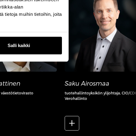
tiikka-alan
ietoja muihin tietoihin, joita
Salli kaikki
attinen
Saku Airosmaa
ja väestötietovirasto
tuotehallintoyksikön ylijohtaja, CIO/CD
Verohallinto
add_2