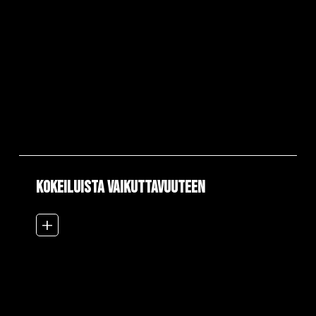
Kokeiluista vaikuttavuuteen
add_2