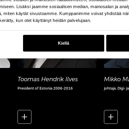
iseen. Lisäksi jaamme sosiaalisen median, mainosalan ja analy
, miten käytät sivustoamme. Kumppanimme voivat yhdistää näitä t
n kerätty, kun olet käyttänyt heidän palvelujaan.
Kiellä
Toomas Hendrik Ilves
Mikko M
President of Estonia 2006-2016
johtaja, Digi- 
add_2
add_2