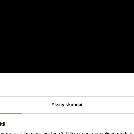
Yksityiskohdat
itä
mme sisällön ja mainosten räätälöimiseen, sosiaalisen median