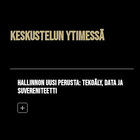
Keskustelun ytimessä
Hallinnon uusi perusta: tekoäly, data ja
suvereniteetti
add_2