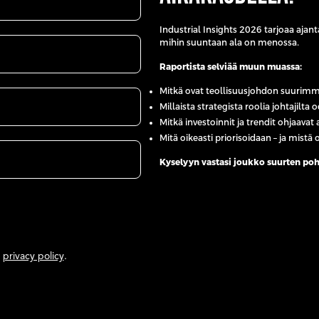
Industrial Insights 2026 tarjoaa ajant
mihin suuntaan ala on menossa.
Raportista selviää muun muassa:
Mitkä ovat teollisuusjohdon suurimm
Millaista strategista roolia johtajilta
Mitkä investoinnit ja trendit ohjaava
Mitä oikeasti priorisoidaan – ja mist
Kyselyyn vastasi joukko suurten pohj
r
privacy policy
.