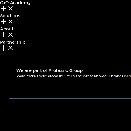
CxO Academy
add_2
close
Solutions
add_2
close
About
add_2
close
Partnership
add_2
close
We are part of Professio Group
Read more about Professio Group and get to know our brands
her