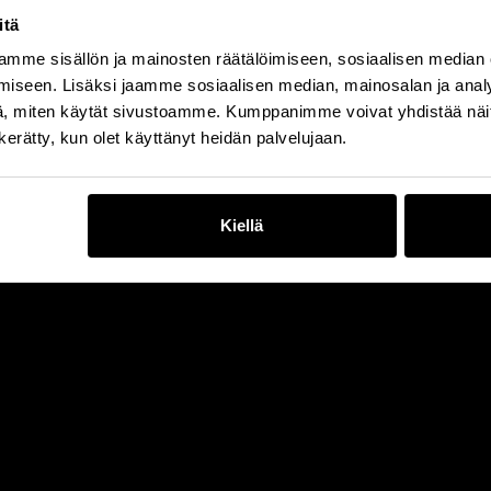
itä
at
CxO Industry
mme sisällön ja mainosten räätälöimiseen, sosiaalisen median
3.9.2026 | HYPE Areena, Espo
iseen. Lisäksi jaamme sosiaalisen median, mainosalan ja analy
, miten käytät sivustoamme. Kumppanimme voivat yhdistää näitä t
For the eighth consecutive yea
industry. Throughout the day, t
n kerätty, kun olet käyttänyt heidän palvelujaan.
translate into tangible compe
Siirry tapahtumasivulle
Kiellä