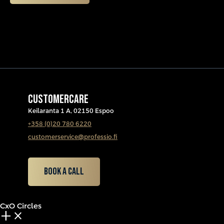
CUSTOMERCARE
Keilaranta 1 A, 02150 Espoo
+358 (0)20 780 6220
customerservice@professio.fi
Book a call
CxO Circles
add_2
close