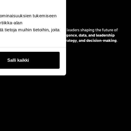
 ominaisuuksien tukemiseen
o
tiikka-alan
ietoja muihin tietoihin, joita
r, CxO Industry brings together senior leaders shaping the future of
he focus is clear:
how artificial intelligence, data, and leadership
titive advantage across operations, strategy, and decision-making
.
Salli kaikki