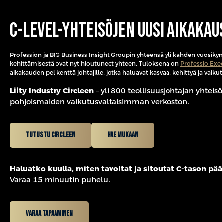
C-level-yhteisöjen uusi aikakau
Profession ja BIG Business Insight Groupin yhteensä yli kahden vuos
kehittämisestä ovat nyt hioutuneet yhteen. Tuloksena on
Professio Exe
aikakauden pelikenttä johtajille, jotka haluavat kasvaa, kehittyä ja vaik
Liity Industry Circleen
– yli 800 teollisuusjohtajan yhtei
pohjoismaiden vaikutusvaltaisimman verkoston.
Tutustu Circleen
Hae mukaan
Haluatko kuulla, miten tavoitat ja sitoutat C-tason p
Varaa 15 minuutin puhelu.
VARAA TAPAAMINEN