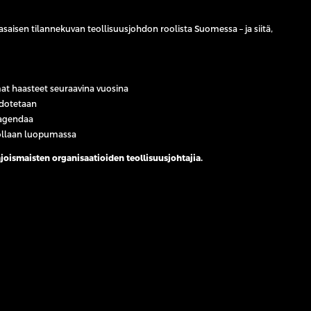
asaisen tilannekuvan teollisuusjohdon roolista Suomessa – ja siitä,
at haasteet seuraavina vuosina
 odotetaan
t agendaa
ä ollaan luopumassa
oismaisten organisaatioiden teollisuusjohtajia.