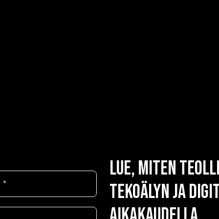
Lue, miten teol
tekoälyn ja dig
aikakaudella.