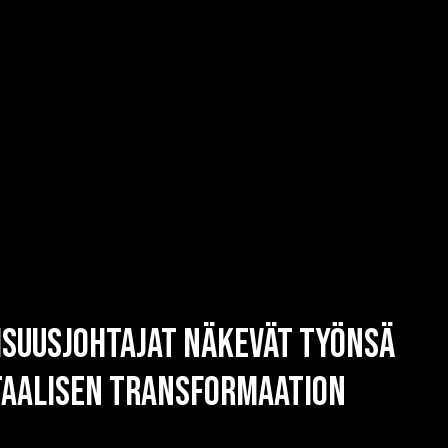
lisuusjohtajat näkevät työnsä
itaalisen transformaation