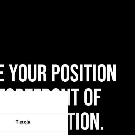
e your position
 forefront of
 competition.
Tietoja