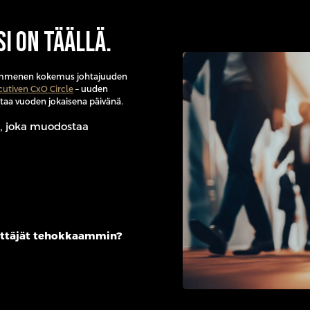
si on täällä.
ikymmenen kokemus johtajuuden
cutiven CxO Circle
– uuden
uttaa vuoden jokaisena päivänä.
sö, joka muodostaa
äättäjät tehokkaammin?