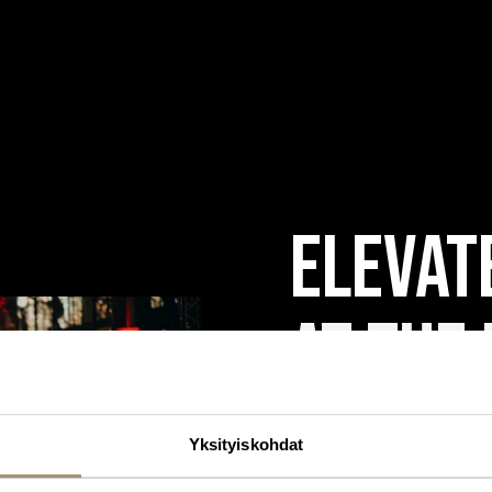
Elevat
at the
global
Yksityiskohdat