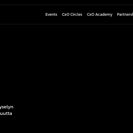
Events
CxO Circles
CxO Academy
Partners
kyselyn
suutta