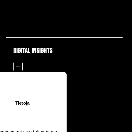
DIGITAL INSIGHTS
add_2
Tietoja
 ominaisuuksien tukemiseen