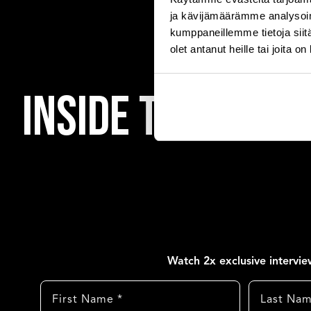
ja kävijämäärämme analysoim
kumppaneillemme tietoja siitä
olet antanut heille tai joita o
Inside the Circl
​Watch 2x exclusive intervi
Etunimi
Sukunimi