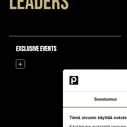
Leaders
EXCLUSIVE EVENTS
add_2
Suostumus
Tämä sivusto käyttää eväste
Käytämme evästeitä tarjoama