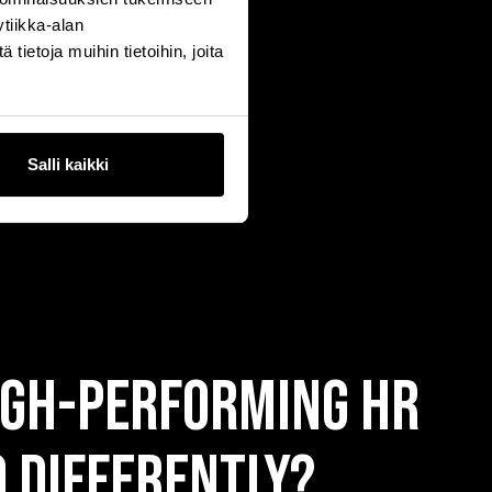
tiikka-alan
ietoja muihin tietoihin, joita
Salli kaikki
igh-Performing HR
 Differently?