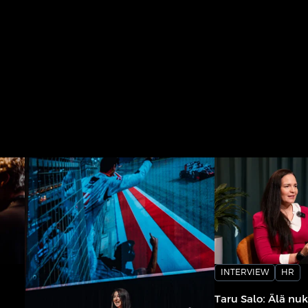
INTERVIEW
HR
Taru Salo: Älä nuk