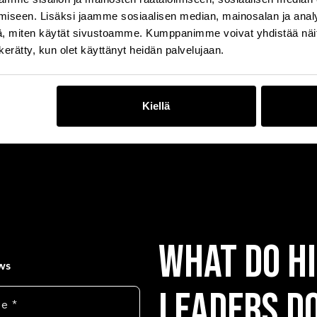
iseen. Lisäksi jaamme sosiaalisen median, mainosalan ja analy
, miten käytät sivustoamme. Kumppanimme voivat yhdistää näitä t
n kerätty, kun olet käyttänyt heidän palvelujaan.
e
Kiellä
What Do H
ews
Leaders Do