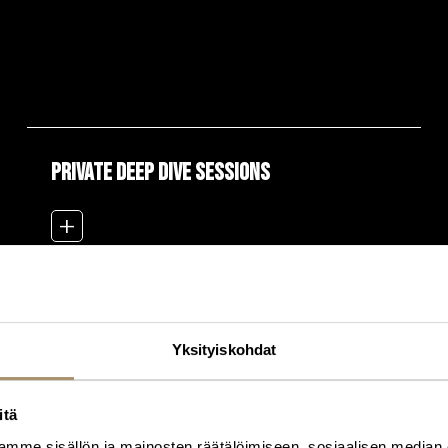
PRIVATE DEEP DIVE SESSIONS
add_2
Yksityiskohdat
itä
mme sisällön ja mainosten räätälöimiseen, sosiaalisen median