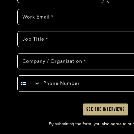
Sähköposti
Titteli
Yritys
Puhelinnumero
See the interviews
By submitting the form, you also agree to ou