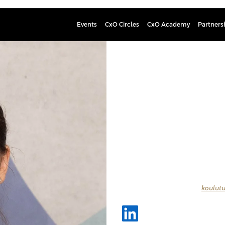
Events
CxO Circles
CxO Academy
Partners
Anastasii
Process Mining Expert
Anastasiia has a decade of experti
Konecranes, KONE, and Wärtsilä. H
process mining practices from the s
driven techniques.
Tutustu kaikkiin
Profession
koulutu
puhujat.