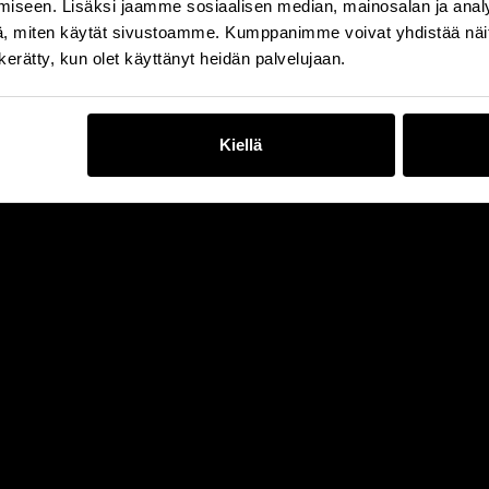
iseen. Lisäksi jaamme sosiaalisen median, mainosalan ja analy
, miten käytät sivustoamme. Kumppanimme voivat yhdistää näitä t
n kerätty, kun olet käyttänyt heidän palvelujaan.
Kiellä