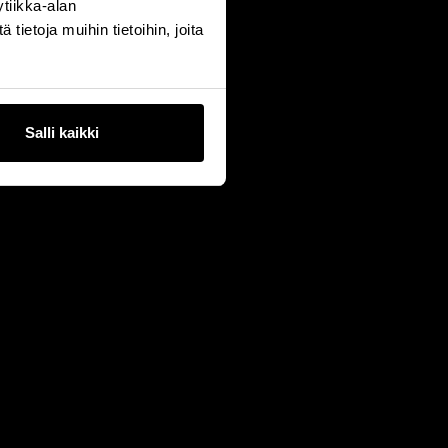
tiikka-alan
ietoja muihin tietoihin, joita
Salli kaikki