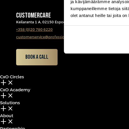
ja kävijämäärämme analysoim
kumppaneillemme tietoja siitä
CUSTOMERCARE
olet antanut heille tai joita o
Keilaranta 1 A, 02150 Espoo
+358 (0)20 780 6220
customerservice@professio.fi
Book a call
CxO Circles
add_2
close
CxO Academy
add_2
close
Solutions
add_2
close
About
add_2
close
Partnership