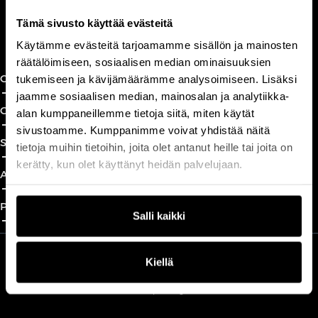
Tämä sivusto käyttää evästeitä
Book a call
Käytämme evästeitä tarjoamamme sisällön ja mainosten
räätälöimiseen, sosiaalisen median ominaisuuksien
CxO Circles
tukemiseen ja kävijämäärämme analysoimiseen. Lisäksi
add_2
close
jaamme sosiaalisen median, mainosalan ja analytiikka-
CxO Academy
alan kumppaneillemme tietoja siitä, miten käytät
add_2
close
sivustoamme. Kumppanimme voivat yhdistää näitä
Solutions
tietoja muihin tietoihin, joita olet antanut heille tai joita on
add_2
close
kerätty, kun olet käyttänyt heidän palvelujaan.
About
add_2
close
Partnership
Salli kaikki
add_2
close
Kiellä
We are part of Professio Group
Read more about Professio Group and get to know our brands
here
.