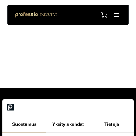
Anna Rantanen
opetushoitaja, aoh, Meilahden yhteispäivystys, HUS
CUSTOMERCARE
Keilaranta 1 A, 02150 Espoo
+358 (0)20 780 6220
Suostumus
Yksityiskohdat
Tietoja
customerservice@professio.fi