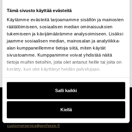
käytännön tekemisessä ja kehittää testausalaa aktiivisesti
LinkedInissä testaus-, bugi- ja laatuaiheisilla sisällöillä. Antti tuo
Tämä sivusto käyttää evästeitä
esiin testauskonsultin roolia myös yrittäjän näkökulmasta ja tukee
Käytämme evästeitä tarjoamamme sisällön ja mainosten
uusia softa-alan yrittäjiä sekä yrittäjiksi aikovia. Hänen ajattelunsa
perustuu käytännölliseen testaamiseen, järkevään
räätälöimiseen, sosiaalisen median ominaisuuksien
testiautomaatioon ja siihen, että laadukas testaus syntyy ennen
tukemiseen ja kävijämäärämme analysoimiseen. Lisäksi
kaikkea ajattelusta, ei pelkästä suorittamisesta. Hänelle laadussa
jaamme sosiaalisen median, mainosalan ja analytiikka-
tärkeintä on luottamus, jotta käyttäjä voi luottaa tuotteeseen ja
tiimi voi luottaa siihen, mitä julkaistaan.
alan kumppaneillemme tietoja siitä, miten käytät
sivustoamme. Kumppanimme voivat yhdistää näitä
tietoja muihin tietoihin, joita olet antanut heille tai joita on
kerätty, kun olet käyttänyt heidän palvelujaan.
Salli kaikki
CUSTOMERCARE
Kiellä
Keilaranta 1 A, 02150 Espoo
+358 (0)20 780 6220
customerservice@professio.fi