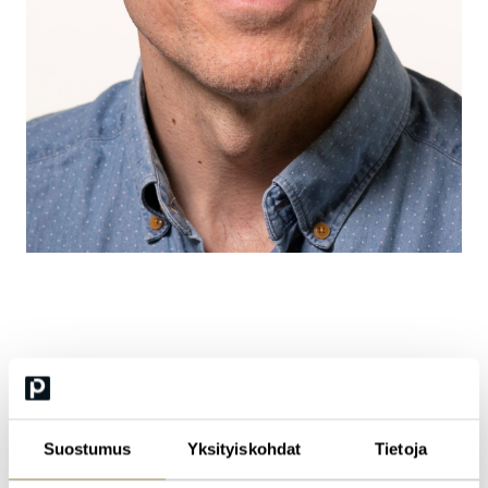
Antti Jääskö
Senior QA Consultant, Antti Jääskö Consulting Oy
Suostumus
Yksityiskohdat
Tietoja
Antti Jääskö on kokenut testauksen ja laadunvarmistuksen
ammattilainen, jolla on 27 vuoden kokemus alalta. Hän viihtyy