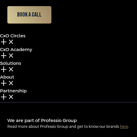
Book a call
CxO Circles
add_2
close
CxO Academy
add_2
close
Solutions
add_2
close
About
add_2
close
Partnership
add_2
close
We are part of Professio Group
Read more about Professio Group and get to know our brands
here
.