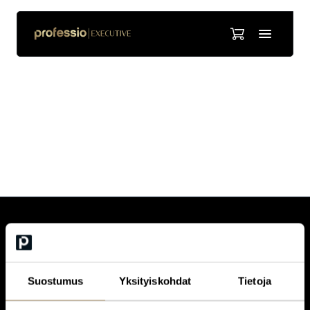
Boris Isaksson
Kirjoittaja Boris Isaksson on pitkän linjan kouluttaja, joka vetää
Tieturilla monipuolisia Office-koulutuksia.
CUSTOMERCARE
Keilaranta 1 A, 02150 Espoo
+358 (0)20 780 6220
Suostumus
Yksityiskohdat
Tietoja
customerservice@professio.fi