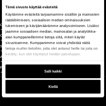
Tämä sivusto käyttää evästeitä
Book a call
Käytämme evästeitä tarjoamamme sisällön ja mainosten
räätälöimiseen, sosiaalisen median ominaisuuksien
CxO Circles
tukemiseen ja kävijämäärämme analysoimiseen. Lisäksi
add_2
close
jaamme sosiaalisen median, mainosalan ja analytiikka-
CxO Academy
alan kumppaneillemme tietoja siitä, miten käytät
add_2
close
sivustoamme. Kumppanimme voivat yhdistää näitä
Solutions
tietoja muihin tietoihin, joita olet antanut heille tai joita on
add_2
close
kerätty, kun olet käyttänyt heidän palvelujaan.
About
add_2
close
Partnership
add_2
close
Salli kaikki
Kiellä
We are part of Professio Group
Read more about Professio Group and get to know our brands
here
.