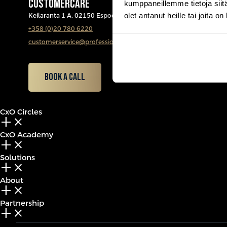
CUSTOMERCARE
kumppaneillemme tietoja siitä
olet antanut heille tai joita o
Keilaranta 1 A, 02150 Espoo
+358 (0)20 780 6220
customerservice@professio.fi
Book a call
CxO Circles
add_2
close
CxO Academy
add_2
close
Solutions
add_2
close
About
add_2
close
Partnership
add_2
close