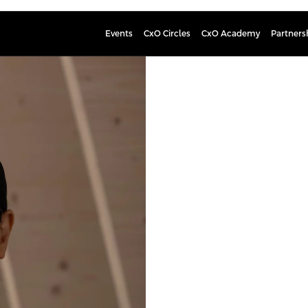
Events
CxO Circles
CxO Academy
Partners
Christine
Chief Information Security O
io: Christine Bejerasco is Chief Inf
has over 20 years of experience at 
management, and regulation. Throu
roles spanning threat research, cyb
Previously, she served as CTO and le
cybersecurity governance and resil
government, and non-profit organiza