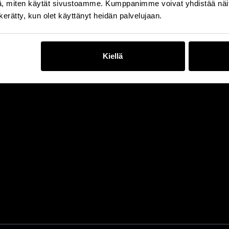
, miten käytät sivustoamme. Kumppanimme voivat yhdistää näitä t
n kerätty, kun olet käyttänyt heidän palvelujaan.
Kiellä