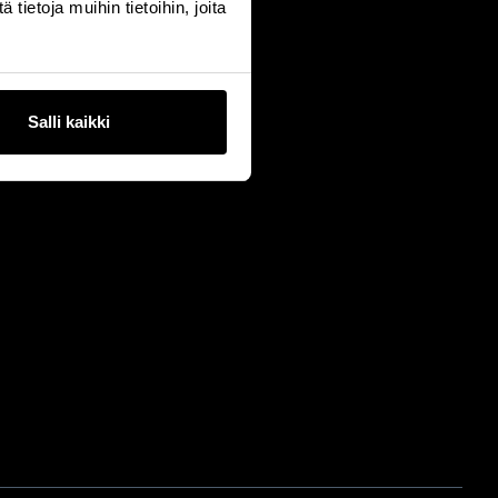
ietoja muihin tietoihin, joita
Salli kaikki