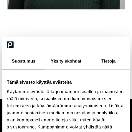
Elisa Yrjö-
Koskinen
Suostumus
Yksityiskohdat
Tietoja
Account Executive
Tämä sivusto käyttää evästeitä
Käytämme evästeitä tarjoamamme sisällön ja mainosten
räätälöimiseen, sosiaalisen median ominaisuuksien
tukemiseen ja kävijämäärämme analysoimiseen. Lisäksi
jaamme sosiaalisen median, mainosalan ja analytiikka-
CUSTOMERCARE
alan kumppaneillemme tietoja siitä, miten käytät
Keilaranta 1 A, 02150 Espoo
sivustoamme. Kumppanimme voivat yhdistää näitä
+358 (0)20 780 6220