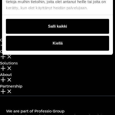
tietoja muihin tietoihin, joita olet antanut heille tai joita on
customerservice@professio.fi
kerätty, kun olet käyttänyt heidän palvelujaan.
Book a call
Salli kaikki
CxO Circles
Kiellä
add_2
close
CxO Academy
add_2
close
Solutions
add_2
close
About
add_2
close
Partnership
add_2
close
We are part of Professio Group