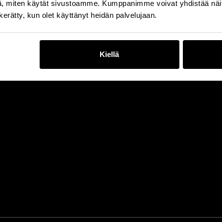
, miten käytät sivustoamme. Kumppanimme voivat yhdistää näitä t
n kerätty, kun olet käyttänyt heidän palvelujaan.
Kiellä