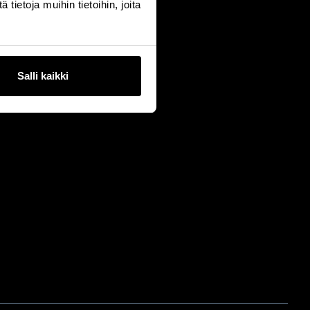
ietoja muihin tietoihin, joita
Salli kaikki