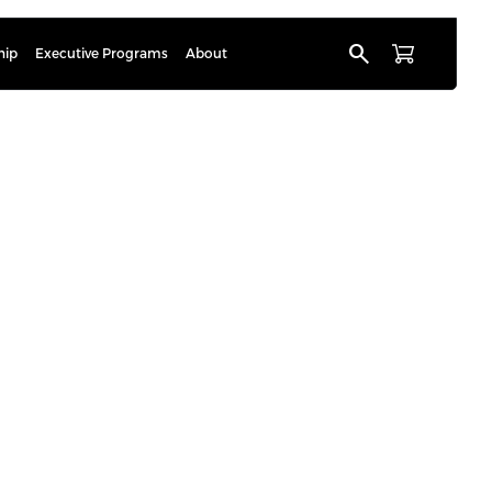
search
hip
Executive Programs
About
oja