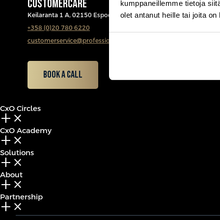
CUSTOMERCARE
kumppaneillemme tietoja siitä
olet antanut heille tai joita o
Keilaranta 1 A, 02150 Espoo
+358 (0)20 780 6220
customerservice@professio.fi
Book a call
CxO Circles
add_2
close
CxO Academy
add_2
close
Solutions
add_2
close
About
add_2
close
Partnership
add_2
close