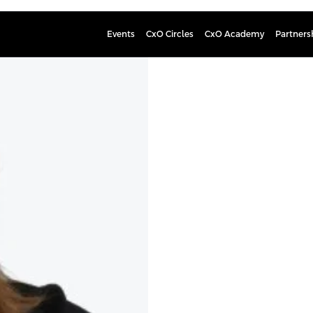
Events
CxO Circles
CxO Academy
Partners
Essi Pirtti
Training Manager