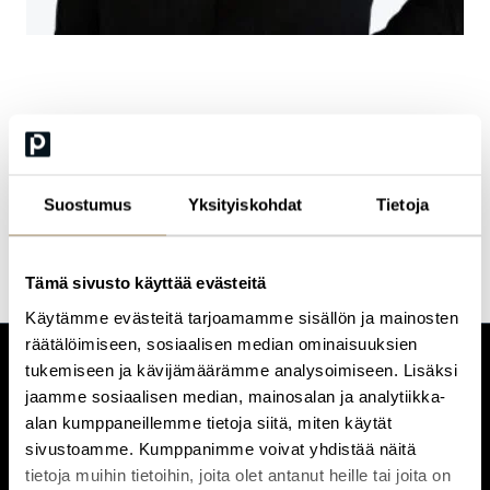
Essi Pirttioja
Training Manager
Suostumus
Yksityiskohdat
Tietoja
Tämä sivusto käyttää evästeitä
Käytämme evästeitä tarjoamamme sisällön ja mainosten
räätälöimiseen, sosiaalisen median ominaisuuksien
tukemiseen ja kävijämäärämme analysoimiseen. Lisäksi
CUSTOMERCARE
jaamme sosiaalisen median, mainosalan ja analytiikka-
Keilaranta 1 A, 02150 Espoo
alan kumppaneillemme tietoja siitä, miten käytät
+358 (0)20 780 6220
sivustoamme. Kumppanimme voivat yhdistää näitä
customerservice@professio.fi
tietoja muihin tietoihin, joita olet antanut heille tai joita on