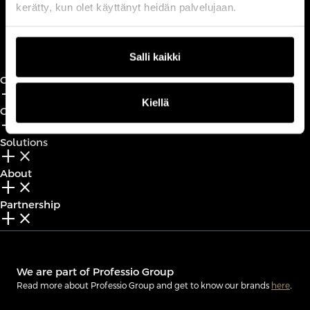
kerätty, kun olet käyttänyt heidän palvelujaan.
Book a call
Salli kaikki
CxO Circles
add_2
close
Kiellä
CxO Academy
add_2
close
Solutions
add_2
close
About
add_2
close
Partnership
add_2
close
We are part of Professio Group
Read more about Professio Group and get to know our brands
here
.