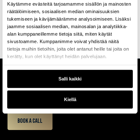
Käytämme evästeitä tarjoamamme sisällön ja mainosten
pressure, and scaling organisations through rapid growth and
technological transformation.
räätälöimiseen, sosiaalisen median ominaisuuksien
tukemiseen ja kävijämäärämme analysoimiseen. Lisäksi
A Fellow of the British Computing Society and a five-time UK CIO
100 honouree, Gary is also a committed advocate for STEM
jaamme sosiaalisen median, mainosalan ja analytiikka-
education and serves as a trustee for Tove Learning Trust.
alan kumppaneillemme tietoja siitä, miten käytät
sivustoamme. Kumppanimme voivat yhdistää näitä
tietoja muihin tietoihin, joita olet antanut heille tai joita on
kerätty, kun olet käyttänyt heidän palvelujaan.
CUSTOMERCARE
Salli kaikki
Keilaranta 1 A, 02150 Espoo
+358 (0)20 780 6220
Kiellä
customerservice@professio.fi
Book a call