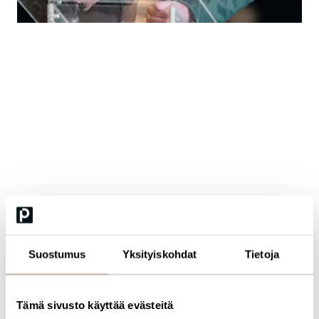
GARY FOOTE
CIO | GM PERFORMANCE POWER UNITS | BCS
FELLOW | 5 × CIO 100 HONOUREE (UK)
Gary Foote is the Chief Information Officer at GM Performance
Power Units (GMPPU), the new high-performance technology
venture created by General Motors and TWG Global to develop the
next-generation Formula 1 power unit for the Cadillac F1
programme. He leads all global technology systems, data
platforms and operational infrastructure required to build one of
the most advanced power systems in motorsport. With over two
Suostumus
Yksityiskohdat
Tietoja
decades of experience in elite motorsport and technology
leadership, Gary has held senior roles at Haas F1, Mercedes AMG
Petronas, Brawn GP and Honda Racing F1, contributing to
multiple World Championship victories. He is known for building
Tämä sivusto käyttää evästeitä
high-performance digital operations, driving innovation under