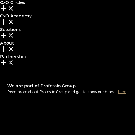
CxO Circles
add_2
close
CxO Academy
add_2
close
Solutions
add_2
close
About
add_2
close
Partnership
add_2
close
We are part of Professio Group
Read more about Professio Group and get to know our brands
here
.