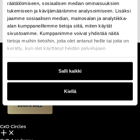
valitsemme aina parhaat kouluttajat ja puhujat.
räätälöimiseen, sosiaalisen median ominaisuuksien
tukemiseen ja kävijämäärämme analysoimiseen. Lisäksi
Etsi koulutus & tapahtuma
Ota yhteyttä
jaamme sosiaalisen median, mainosalan ja analytiikka-
alan kumppaneillemme tietoja siitä, miten käytät
sivustoamme. Kumppanimme voivat yhdistää näitä
tietoja muihin tietoihin, joita olet antanut heille tai joita on
kerätty, kun olet käyttänyt heidän palvelujaan.
CUSTOMERCARE
Keilaranta 1 A, 02150 Espoo
Salli kaikki
+358 (0)20 780 6220
customerservice@professio.fi
Kiellä
Book a call
CxO Circles
add_2
close