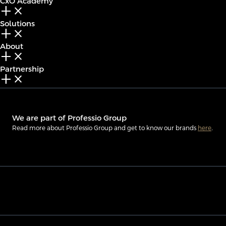
CxO Academy
add_2
close
Solutions
add_2
close
About
add_2
close
Partnership
add_2
close
We are part of Professio Group
Read more about Professio Group and get to know our brands
here
.