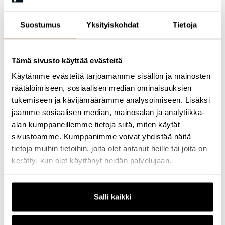
kun pyritään ymmärtämään toisen näkökulmaa. Jokaisella meistä
on arvokas ja ainutlaatuinen tapa nähdä asiat, ja sen on tultava
Suostumus
Yksityiskohdat
Tietoja
kuulluksi, jotta väärät tulkinnat voidaan oikaista ja yhteistä
ymmärrystä rakentaa. Hän tietää, että sovitteleva lähestymistapa
luo tilaa muutokselle ja antaa mahdollisuuden eteenpäin.
Tämä sivusto käyttää evästeitä
Palautteita Harrin vetämistä koulutuksista:
Käytämme evästeitä tarjoamamme sisällön ja mainosten
Harri erittäin hyvä & kokenut valmentaja, pidin tosi paljon hänen
tavastaan valmentaa. Pystyi säilyttämään intensiteetin ja
räätälöimiseen, sosiaalisen median ominaisuuksien
läsnäolon, kuunteli ryhmää ja energiatasoja.
tukemiseen ja kävijämäärämme analysoimiseen. Lisäksi
jaamme sosiaalisen median, mainosalan ja analytiikka-
Erityiskiitos Harrille kurssin vetämisestä. Harvoin näkee yhtä
intensiivistä otetta!
alan kumppaneillemme tietoja siitä, miten käytät
sivustoamme. Kumppanimme voivat yhdistää näitä
Kokonaisuus oli hyvä ja asian tiimoilta olisi voinut jatkaa vaikka
kuinka paljon.
tietoja muihin tietoihin, joita olet antanut heille tai joita on
kerätty, kun olet käyttänyt heidän palvelujaan.
Harri on loistava ja innostava kouluttaja!
Suurkiitos erityisesti Harrille erinomaisesta koulutuksesta.
Salli kaikki