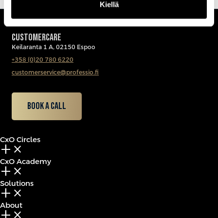
Kiellä
CUSTOMERCARE
Keilaranta 1 A, 02150 Espoo
+358 (0)20 780 6220
customerservice@professio.fi
Book a call
CxO Circles
add_2
close
CxO Academy
add_2
close
Solutions
add_2
close
About
add_2
close