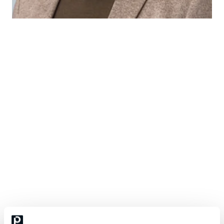
Harri Väisänen
Työyhteisösovittelija, Sovittelun kouluttaja,
toimitusjohtaja ja perustaja, Oy Sovittelutoimisto
TySo Ab
Harri on toiminut sovittelun parissa jo lähes 30 vuotta. Hänellä on
yli kymmenen vuoden ja lähes 200 sovittelun kokemus
työyhteisöjen ristiriitojen sovittelusta. Harri on yksi maamme
kokeneimmista työyhteisösovittelijoista ja sovittelun kouluttajista.
Lähes 300 henkilöä on valmistunut työyhteisösovittelijaksi Harrin
vetämistä koulutuksista
Hän jaksaa yhä uudelleen innostua siitä, miten toivottomalta
näyttävät tilanteet voivat kääntyä toiveikkuudeksi. Hänelle
sovitteleva lähestymistapa merkitsee ennen kaikkea
mahdollisuuden antamista – mahdollisuuden, joka syntyy vain,