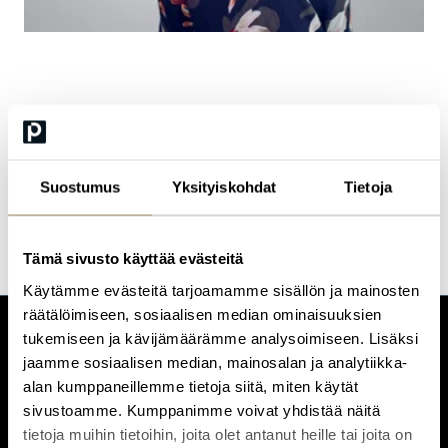
Heidi Kupiainen
Marketing Manager, vanhempainvapaalla
Suostumus
Yksityiskohdat
Tietoja
Tämä sivusto käyttää evästeitä
Käytämme evästeitä tarjoamamme sisällön ja mainosten
räätälöimiseen, sosiaalisen median ominaisuuksien
tukemiseen ja kävijämäärämme analysoimiseen. Lisäksi
CUSTOMERCARE
jaamme sosiaalisen median, mainosalan ja analytiikka-
Keilaranta 1 A, 02150 Espoo
alan kumppaneillemme tietoja siitä, miten käytät
+358 (0)20 780 6220
sivustoamme. Kumppanimme voivat yhdistää näitä
customerservice@professio.fi
tietoja muihin tietoihin, joita olet antanut heille tai joita on