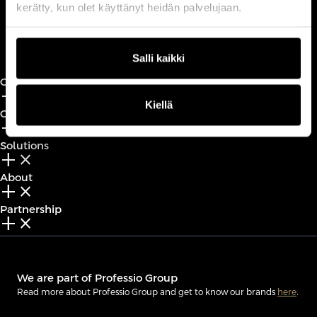
kerätty, kun olet käyttänyt heidän palvelujaan.
Book a call
Salli kaikki
CxO Circles
add_2
close
Kiellä
CxO Academy
add_2
close
Solutions
add_2
close
About
add_2
close
Partnership
add_2
close
We are part of Professio Group
Read more about Professio Group and get to know our brands
here
.