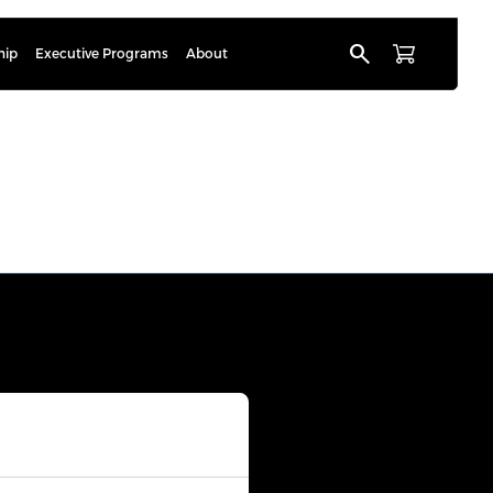
search
hip
Executive Programs
About
junmaa