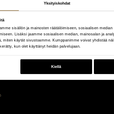
Yksityiskohdat
itä
mme sisällön ja mainosten räätälöimiseen, sosiaalisen median
iseen. Lisäksi jaamme sosiaalisen median, mainosalan ja analy
, miten käytät sivustoamme. Kumppanimme voivat yhdistää näitä t
n kerätty, kun olet käyttänyt heidän palvelujaan.
Kiellä
e
.