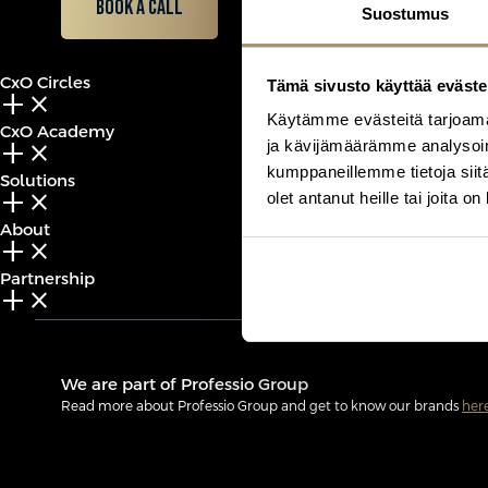
Book a call
Suostumus
CxO Circles
Tämä sivusto käyttää eväste
add_2
close
Käytämme evästeitä tarjoama
CxO Academy
ja kävijämäärämme analysoim
add_2
close
kumppaneillemme tietoja siitä
Solutions
add_2
close
olet antanut heille tai joita o
About
add_2
close
Partnership
add_2
close
We are part of Professio Group
Read more about Professio Group and get to know our brands
her