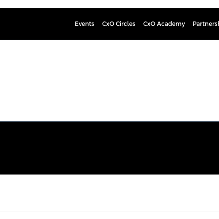
Events
CxO Circles
CxO Academy
Partners
Ismo Har