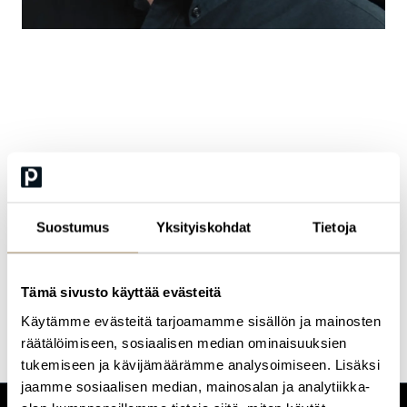
Ismo Paananen
CEO & CO-FOUNDER | CYBERDAY (FI)
Ismo Paananen is the CEO and co-founder of Cyberday Oy, with
nearly three decades of experience building SaaS solutions.
Suostumus
Yksityiskohdat
Tietoja
Passionate about agile information security management and
teamwork in complex domains, Ismo is now advancing research
on building effective human–AI collaboration in cybersecurity
compliance together with Cyberday’s AI Research Lab to shape
Tämä sivusto käyttää evästeitä
the next generation of compliance and security practices.
Käytämme evästeitä tarjoamamme sisällön ja mainosten
räätälöimiseen, sosiaalisen median ominaisuuksien
tukemiseen ja kävijämäärämme analysoimiseen. Lisäksi
jaamme sosiaalisen median, mainosalan ja analytiikka-