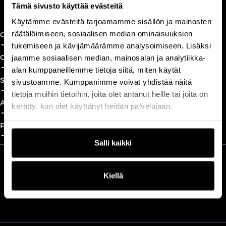
Book a call
Tämä sivusto käyttää evästeitä
Käytämme evästeitä tarjoamamme sisällön ja mainosten
räätälöimiseen, sosiaalisen median ominaisuuksien
CxO Circles
add_2
close
tukemiseen ja kävijämäärämme analysoimiseen. Lisäksi
CxO Academy
jaamme sosiaalisen median, mainosalan ja analytiikka-
add_2
close
alan kumppaneillemme tietoja siitä, miten käytät
Solutions
sivustoamme. Kumppanimme voivat yhdistää näitä
add_2
close
tietoja muihin tietoihin, joita olet antanut heille tai joita on
About
kerätty, kun olet käyttänyt heidän palvelujaan.
add_2
close
Partnership
add_2
close
Salli kaikki
We are part of Professio Group
Kiellä
Read more about Professio Group and get to know our brands
here
.