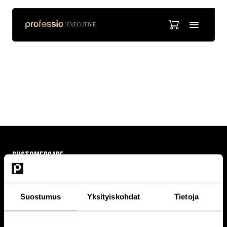
Jaana Tuomila
CUSTOMERCARE
Keilaranta 1 A, 02150 Espoo
+358 (0)20 780 6220
customerservice@professio.fi
Suostumus
Yksityiskohdat
Tietoja