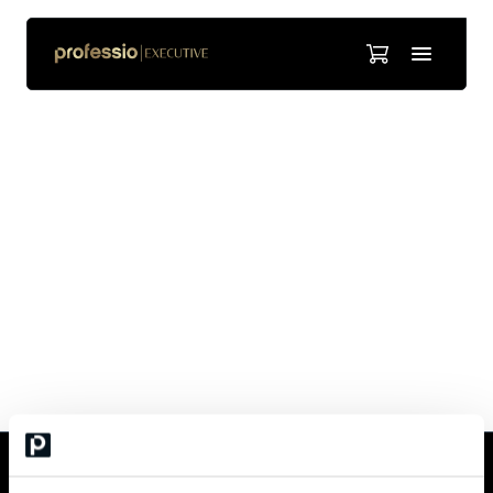
Jari Vuorenmaa
Kouluttajana toimii kouluttamistaitojen valmentaja Jari
Vuorenmaa, Imaction. Jarin valmennukset pohjautuvat
konkreettisten työssä tarvittavien taitojen kehittämiseen
kannustavassa ilmapiirissä harjoittelemalla ja kokeilemalla. Jari on
toteuttanut Train the trainer -valmennuksia Suomen lisäksi mm.
Brasiliassa, Singaporessa, Arabiemiraateissa, Englannissa, Saksassa
ja Puolassa. Kaikkiaan Jari on toteuttanut valmennuksia melkein
30 eri maassa.