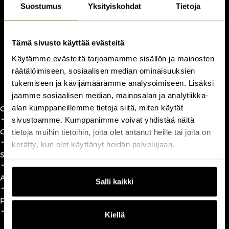
CUSTOMERCARE
Suostumus
Yksityiskohdat
Tietoja
Keilaranta 1 A, 02150 Espoo
+358 (0)20 780 6220
customerservice@professio.fi
Tämä sivusto käyttää evästeitä
Käytämme evästeitä tarjoamamme sisällön ja mainosten
räätälöimiseen, sosiaalisen median ominaisuuksien
Book a call
tukemiseen ja kävijämäärämme analysoimiseen. Lisäksi
jaamme sosiaalisen median, mainosalan ja analytiikka-
alan kumppaneillemme tietoja siitä, miten käytät
CxO Circles
add_2
close
sivustoamme. Kumppanimme voivat yhdistää näitä
CxO Academy
tietoja muihin tietoihin, joita olet antanut heille tai joita on
add_2
close
kerätty, kun olet käyttänyt heidän palvelujaan.
Solutions
add_2
close
About
Salli kaikki
add_2
close
Partnership
add_2
close
Kiellä