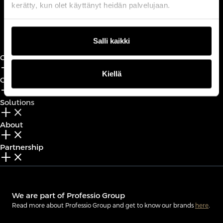
kerätty, kun olet käyttänyt heidän palvelujaan.
Book a call
Salli kaikki
CxO Circles
add_2
close
Kiellä
CxO Academy
add_2
close
Solutions
add_2
close
About
add_2
close
Partnership
add_2
close
We are part of Professio Group
Read more about Professio Group and get to know our brands
here
.