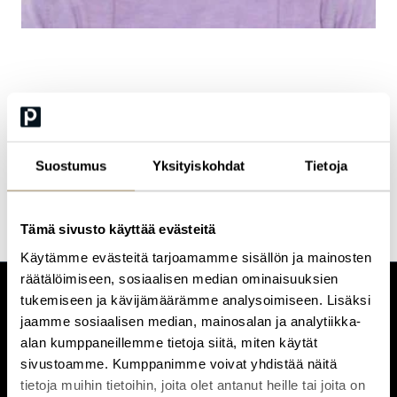
Jon Dillemuth
Digital Marketing Specialist
Suostumus
Yksityiskohdat
Tietoja
Tämä sivusto käyttää evästeitä
Käytämme evästeitä tarjoamamme sisällön ja mainosten
räätälöimiseen, sosiaalisen median ominaisuuksien
tukemiseen ja kävijämäärämme analysoimiseen. Lisäksi
CUSTOMERCARE
jaamme sosiaalisen median, mainosalan ja analytiikka-
Keilaranta 1 A, 02150 Espoo
alan kumppaneillemme tietoja siitä, miten käytät
+358 (0)20 780 6220
sivustoamme. Kumppanimme voivat yhdistää näitä
customerservice@professio.fi
tietoja muihin tietoihin, joita olet antanut heille tai joita on