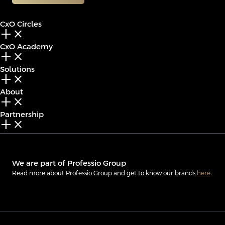
CxO Circles
add_2
close
CxO Academy
add_2
close
Solutions
add_2
close
About
add_2
close
Partnership
add_2
close
We are part of Professio Group
Read more about Professio Group and get to know our brands
here
.