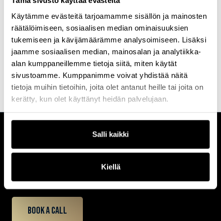
Tämä sivusto käyttää evästeitä
sairaanhoitajana kotihoidossa julkisella sektorilla. Nykyisin hän
Käytämme evästeitä tarjoamamme sisällön ja mainosten
tutkii ikääntyneiden yksilöllisyyttä ja yksilöllistä kotihoitoa
hoitotieteen alan väitöstutkimuksessaan. Hän työskentelee
räätälöimiseen, sosiaalisen median ominaisuuksien
lehtorina ikäosaamiseen liittyvissä AMK- ja YAMK-
tukemiseen ja kävijämäärämme analysoimiseen. Lisäksi
koulutusohjelmissa ja on mukana erilaisissa vanhustyön ja
jaamme sosiaalisen median, mainosalan ja analytiikka-
koulutuksen kehittämishankkeissa. Hän on jäsenenä Hotus-
työryhmässä, jossa laaditaan hoitosuositusta ikääntyneiden
alan kumppaneillemme tietoja siitä, miten käytät
toimijuutta ja kuntoutumista tukevasta kotihoidosta.
sivustoamme. Kumppanimme voivat yhdistää näitä
tietoja muihin tietoihin, joita olet antanut heille tai joita on
kerätty, kun olet käyttänyt heidän palvelujaan.
Salli kaikki
CUSTOMERCARE
Keilaranta 1 A, 02150 Espoo
+358 (0)20 780 6220
Kiellä
customerservice@professio.fi
Book a call