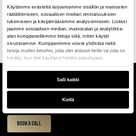
teknologiayritysten arjessa.
Käytämme evästeitä tarjoamamme sisällön ja mainosten
räätälöimiseen, sosiaalisen median ominaisuuksien
Joonaksen ammatillinen intohimo on tehdä tekoälystä
konkreettinen työkalu — niin rekrytoijille kuin hakijoille — joka
tukemiseen ja kävijämäärämme analysoimiseen. Lisäksi
tuottaa aitoa arvoa ihmisille ja organisaatioille. Siksi Joonas julkaisi
jaamme sosiaalisen median, mainosalan ja analytiikka-
myös ensimmäisenä Suomessa ohjeet siitä miten tekoälyä
alan kumppaneillemme tietoja siitä, miten käytät
kannattaa käyttää työnhaussa.
sivustoamme. Kumppanimme voivat yhdistää näitä
tietoja muihin tietoihin, joita olet antanut heille tai joita on
kerätty, kun olet käyttänyt heidän palvelujaan.
Salli kaikki
CUSTOMERCARE
Keilaranta 1 A, 02150 Espoo
+358 (0)20 780 6220
Kiellä
customerservice@professio.fi
Book a call