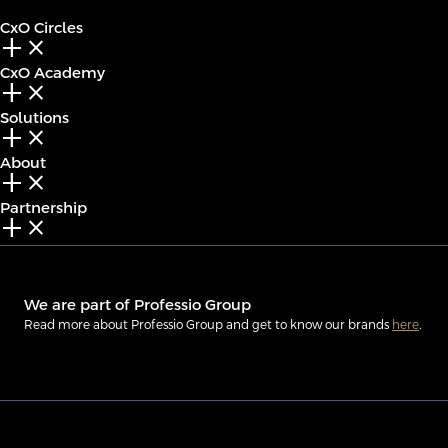
CxO Circles
add_2
close
CxO Academy
add_2
close
Solutions
add_2
close
About
add_2
close
Partnership
add_2
close
We are part of Professio Group
Read more about Professio Group and get to know our brands
here
.