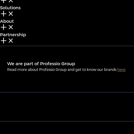
add_2
close
Solutions
add_2
close
About
add_2
close
Partnership
add_2
close
We are part of Professio Group
Read more about Professio Group and get to know our brands
here
.