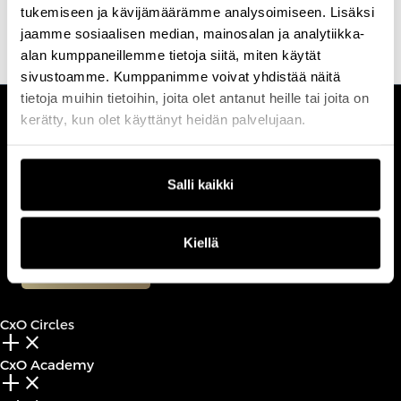
tukemiseen ja kävijämäärämme analysoimiseen. Lisäksi
jaamme sosiaalisen median, mainosalan ja analytiikka-
alan kumppaneillemme tietoja siitä, miten käytät
sivustoamme. Kumppanimme voivat yhdistää näitä
tietoja muihin tietoihin, joita olet antanut heille tai joita on
kerätty, kun olet käyttänyt heidän palvelujaan.
CUSTOMERCARE
Keilaranta 1 A, 02150 Espoo
+358 (0)20 780 6220
Salli kaikki
customerservice@professio.fi
Kiellä
Book a call
CxO Circles
add_2
close
CxO Academy
add_2
close