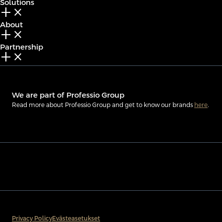
Solutions
add_2
close
About
add_2
close
Partnership
add_2
close
We are part of Professio Group
Read more about Professio Group and get to know our brands
here
.
Privacy Policy
Evästeasetukset