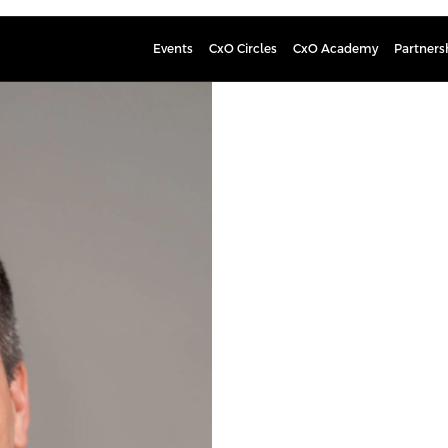
Events
CxO Circles
CxO Academy
Partners
Juha Ran
operatiivinen johtaja, Reakt
Juha Rantanen on kokenut delivery 
eturivissä lähes 20 vuotta. Hän on e
teknisellä tarkkuudella ja ketteräl
laadukas ohjelmistotuotanto, jota 
onnistuneita toimituksia – takana o
kriittisissä hankkeissa.