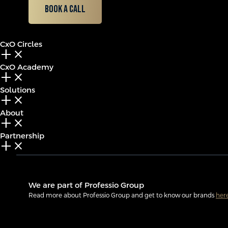
Book a call
CxO Circles
add_2
close
CxO Academy
add_2
close
Solutions
add_2
close
About
add_2
close
Partnership
add_2
close
We are part of Professio Group
Read more about Professio Group and get to know our brands
her