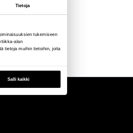
Tietoja
 ominaisuuksien tukemiseen
tiikka-alan
ietoja muihin tietoihin, joita
Salli kaikki