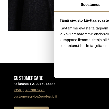
Suostumus
Tämä sivusto käyttää eväste
Käytämme evästeitä tarjoama
ja kävijämäärämme analysoim
kumppaneillemme tietoja siitä
olet antanut heille tai joita o
CUSTOMERCARE
Keilaranta 1 A, 02150 Espoo
+358 (0)20 780 6220
customerservice@professio.fi