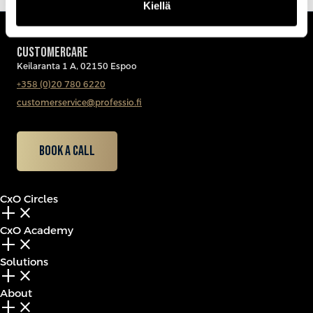
Kiellä
CUSTOMERCARE
Keilaranta 1 A, 02150 Espoo
+358 (0)20 780 6220
customerservice@professio.fi
Book a call
CxO Circles
add_2
close
CxO Academy
add_2
close
Solutions
add_2
close
About
add_2
close