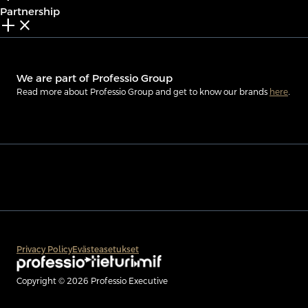
Partnership
add_2
close
We are part of Professio Group
Read more about Professio Group and get to know our brands
here
.
Privacy Policy
Evästeasetukset
Copyright © 2026 Professio Executive