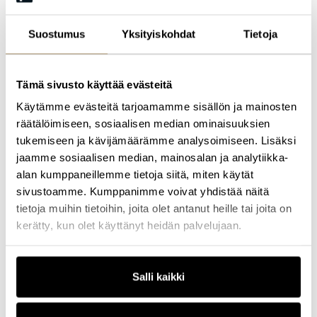
johtamisosaamista ja uudistumiskykyä vahvasti
liiketoimintatavoitteiden kautta. Hänen koulutuksensa tunnetaan
käytännönläheisyydestä ja vaikuttavuudesta – vaikeistakin asioista
Suostumus
Yksityiskohdat
Tietoja
hän tekee ymmärrettäviä ja innostavia. Hän on kouluttanut satoja
esihenkilöitä, johtoryhmiä ja asiantuntijoita ymmärtämään oman
toimintansa vaikutuksia suhteessa yrityksen tavoitteisiin ja
viemään muutosta eteenpäin.
Tämä sivusto käyttää evästeitä
Hänellä on pitkä kokemus S-ryhmän eri tehtävistä liiketoiminnan
Käytämme evästeitä tarjoamamme sisällön ja mainosten
ja henkilöstötyön johtamisen puolella. Ennen yrittäjäuraansa hän
räätälöimiseen, sosiaalisen median ominaisuuksien
toimi SOK:n osaamisen ja johtamisen kehittämisen johtajana sekä
tukemiseen ja kävijämäärämme analysoimiseen. Lisäksi
Jollas Instituutin rehtorina ja toimitusjohtajana. Hänellä on vahva
tausta liiketoiminnan kehittämisestä kaupan ja palveluiden
jaamme sosiaalisen median, mainosalan ja analytiikka-
alueella.
alan kumppaneillemme tietoja siitä, miten käytät
sivustoamme. Kumppanimme voivat yhdistää näitä
tietoja muihin tietoihin, joita olet antanut heille tai joita on
Tutustu kaikkiin
Profession
koulutuksiin
ja
tapahtumiin
, joihin
kerätty, kun olet käyttänyt heidän palvelujaan.
valitsemme aina parhaat kouluttajat ja puhujat.
Salli kaikki