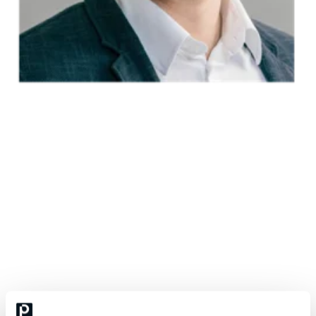
Juha Ruosteenoja
jatkuvan kasvun ja kehittämisen puolestapuhuja
Juha, KTM, osaa analysoida liiketoimintaympäristöä, tunnistaa
kriittisiä menestystekijöitä ja kehittää strategioita, jotka tukevat
organisaation tavoitteiden saavuttamista – suunnittelusta
toteutukseen. Vahvan valmennuskokemuksen lisäksi hän on
sertifioitu coach, muutosjohtamisen asiantuntija sekä hallitustyön
ammattilainen.
Hänen intohimonsa on vahvistaa organisaatioiden