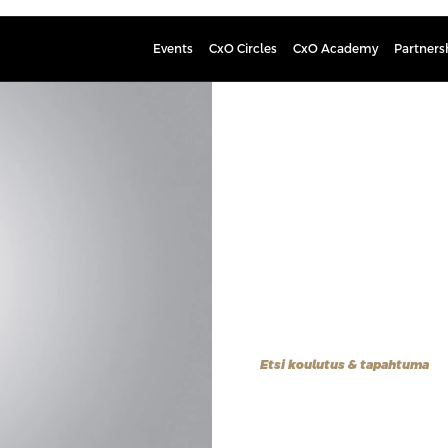
Events
CxO Circles
CxO Academy
Partners
Jussi Nyys
Head of Customer Success, 
Jussi on työskennellyt tapahtuma-
Tällä hetkellä hän vetää Professio 
tutkinnot sekä kauppatieteistä että 
erinomaisesti hoidettu työ näkyy h
Tutustu kaikkiin Profession koulutu
puhujat.
Etsi koulutus & tapahtuma