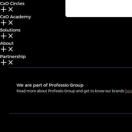
CxO Circles
add_2
close
CxO Academy
add_2
close
Solutions
add_2
close
About
add_2
close
Partnership
add_2
close
We are part of Professio Group
Read more about Professio Group and get to know our brands
her