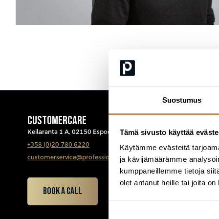
Suostumus
CUSTOMERCARE
Tämä sivusto käyttää eväste
Keilaranta 1 A, 02150 Espoo
+358 (0)20 780 6220
Käytämme evästeitä tarjoama
customerservice@professio.fi
ja kävijämäärämme analysoim
kumppaneillemme tietoja siitä
olet antanut heille tai joita o
Book a call