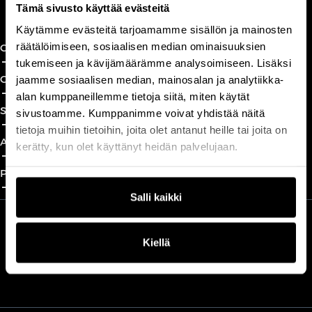
Book a call
Tämä sivusto käyttää evästeitä
Käytämme evästeitä tarjoamamme sisällön ja mainosten
räätälöimiseen, sosiaalisen median ominaisuuksien
CxO Circles
add_2
close
tukemiseen ja kävijämäärämme analysoimiseen. Lisäksi
CxO Academy
jaamme sosiaalisen median, mainosalan ja analytiikka-
add_2
close
alan kumppaneillemme tietoja siitä, miten käytät
Solutions
sivustoamme. Kumppanimme voivat yhdistää näitä
add_2
close
tietoja muihin tietoihin, joita olet antanut heille tai joita on
About
kerätty, kun olet käyttänyt heidän palvelujaan.
add_2
close
Partnership
add_2
close
Salli kaikki
We are part of Professio Group
Kiellä
Read more about Professio Group and get to know our brands
here
.