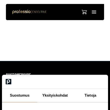
Jussi Pohjolainen
CUSTOMERCARE
Keilaranta 1 A, 02150 Espoo
+358 (0)20 780 6220
customerservice@professio.fi
Suostumus
Yksityiskohdat
Tietoja