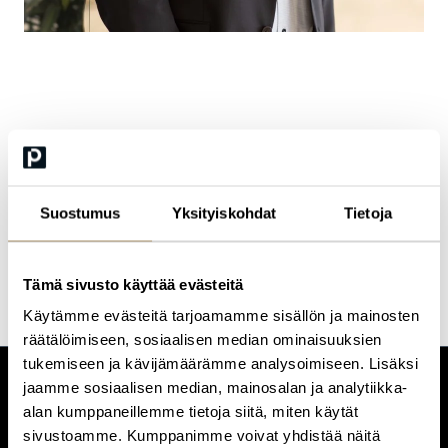
Kai Kaasalainen
CEO, Tamro
Suostumus
Yksityiskohdat
Tietoja
Tämä sivusto käyttää evästeitä
Käytämme evästeitä tarjoamamme sisällön ja mainosten
räätälöimiseen, sosiaalisen median ominaisuuksien
tukemiseen ja kävijämäärämme analysoimiseen. Lisäksi
jaamme sosiaalisen median, mainosalan ja analytiikka-
CUSTOMERCARE
alan kumppaneillemme tietoja siitä, miten käytät
Keilaranta 1 A, 02150 Espoo
sivustoamme. Kumppanimme voivat yhdistää näitä