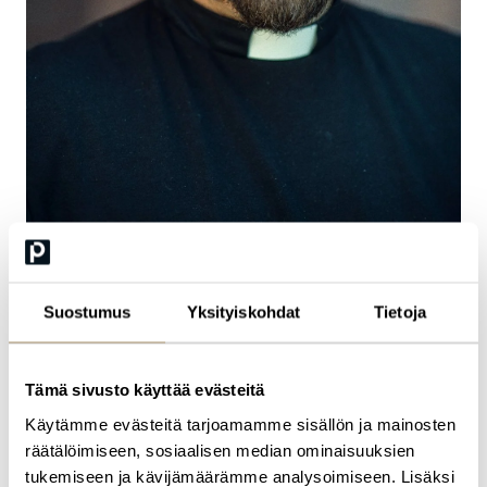
Suostumus
Yksityiskohdat
Tietoja
Kari Kanala
Tämä sivusto käyttää evästeitä
kirkkoherra, Paavalin seurakunta
Käytämme evästeitä tarjoamamme sisällön ja mainosten
räätälöimiseen, sosiaalisen median ominaisuuksien
tukemiseen ja kävijämäärämme analysoimiseen. Lisäksi