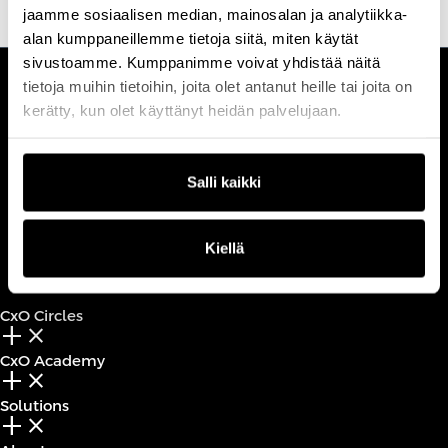
jaamme sosiaalisen median, mainosalan ja analytiikka-
alan kumppaneillemme tietoja siitä, miten käytät
sivustoamme. Kumppanimme voivat yhdistää näitä
tietoja muihin tietoihin, joita olet antanut heille tai joita on
CUSTOMERCARE
kerätty, kun olet käyttänyt heidän palvelujaan.
Keilaranta 1 A, 02150 Espoo
+358 (0)20 780 6220
customerservice@professio.fi
Salli kaikki
Book a call
Kiellä
CxO Circles
add_2
close
CxO Academy
add_2
close
Solutions
add_2
close