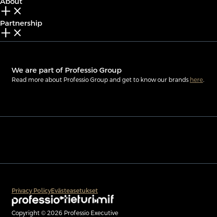
About
add_2
close
Partnership
add_2
close
We are part of Professio Group
Read more about Professio Group and get to know our brands
here
.
Privacy Policy
Evästeasetukset
Copyright © 2026 Professio Executive