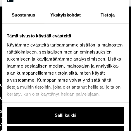
Suostumus
Yksityiskohdat
Tietoja
CUSTOMERCARE
Keilaranta 1 A, 02150 Espoo
Tämä sivusto käyttää evästeitä
+358 (0)20 780 6220
Käytämme evästeitä tarjoamamme sisällön ja mainosten
customerservice@professio.fi
räätälöimiseen, sosiaalisen median ominaisuuksien
tukemiseen ja kävijämäärämme analysoimiseen. Lisäksi
Book a call
jaamme sosiaalisen median, mainosalan ja analytiikka-
alan kumppaneillemme tietoja siitä, miten käytät
sivustoamme. Kumppanimme voivat yhdistää näitä
CxO Circles
tietoja muihin tietoihin, joita olet antanut heille tai joita on
add_2
close
kerätty, kun olet käyttänyt heidän palvelujaan.
CxO Academy
add_2
close
Solutions
Salli kaikki
add_2
close
About
add_2
close