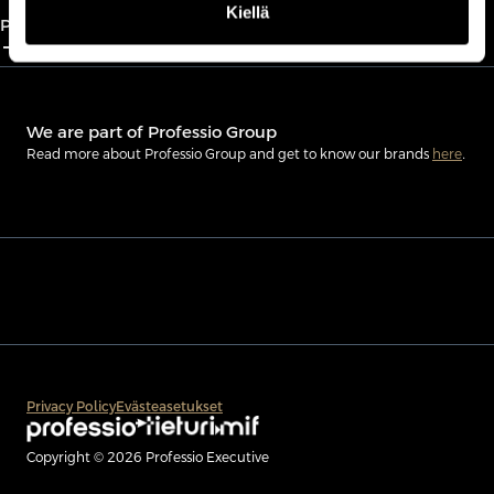
Kiellä
Partnership
add_2
close
We are part of Professio Group
Read more about Professio Group and get to know our brands
here
.
Privacy Policy
Evästeasetukset
Copyright © 2026 Professio Executive