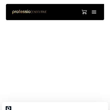
Kari-Matti Lehti
Partner at HPP Attorneys Ltd
Kari-Matti Lehti on IT-alan sopimusten, immateriaalioikeuden ja
sähköisen kaupankäynnin juridiikan parissa työskentelevä erittäin
kokenut asianajaja. Tivi (Tietoviikko) on listannut Kari-Matin maan
johtavien asiantuntijoiden listalle ja ensimmäisenä asianajajana
nostanut hänet Suomen sadan vaikutusvaltaisimman IT-
vaikuttajan joukkoon. Kari-Matti Lehti työskentelee
Asianajotoimisto Hammarström Puhakka Partnersissa.
Aikaisemmin hän on toiminut mm. kansainvälisessä
ohjelmistoyrityksessä lakimiehenä. Kari-Matti on erittäin pidetty
kouluttaja.