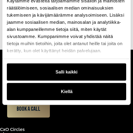
Käytämme evästeitä tarjoamamme sisällön ja mainosten
kokeilla, kun taustalla kulttuuri ja työpaikan arki tukevat
räätälöimiseen, sosiaalisen median ominaisuuksien
luottamusta ja yhdessä oppimista.
tukemiseen ja kävijämäärämme analysoimiseen. Lisäksi
jaamme sosiaalisen median, mainosalan ja analytiikka-
alan kumppaneillemme tietoja siitä, miten käytät
sivustoamme. Kumppanimme voivat yhdistää näitä
tietoja muihin tietoihin, joita olet antanut heille tai joita on
kerätty, kun olet käyttänyt heidän palvelujaan.
CUSTOMERCARE
Salli kaikki
Keilaranta 1 A, 02150 Espoo
+358 (0)20 780 6220
customerservice@professio.fi
Kiellä
Book a call
CxO Circles