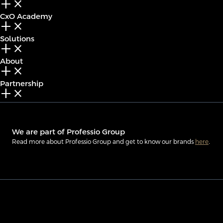
add_2
close
CxO Academy
add_2
close
Solutions
add_2
close
About
add_2
close
Partnership
add_2
close
We are part of Professio Group
Read more about Professio Group and get to know our brands
here
.