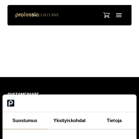
Kimmo Sääskilahti
CUSTOMERCARE
Keilaranta 1 A, 02150 Espoo
+358 (0)20 780 6220
customerservice@professio.fi
Suostumus
Yksityiskohdat
Tietoja