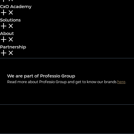
CxO Academy
add_2
close
Solutions
add_2
close
About
add_2
close
Partnership
add_2
close
We are part of Professio Group
Read more about Professio Group and get to know our brands
here
.