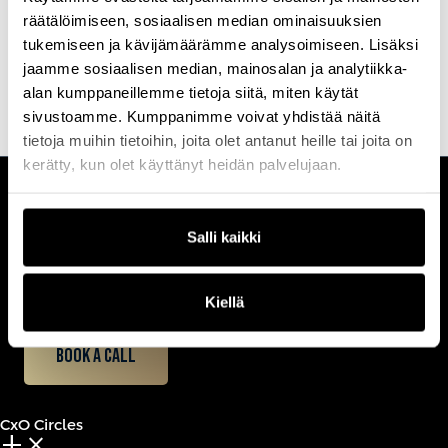
Vuonna 2012 Kimmo oli mukana perustamassa Onregoa, joka oli
räätälöimiseen, sosiaalisen median ominaisuuksien
yksi ensimmäisistä pilvipalveluita tarjonneista yritysistä Suomessa.
tukemiseen ja kävijämäärämme analysoimiseen. Lisäksi
Sitä ennen hän työskenteli kyberturvallisuusratkaisujen
myyntijohtajana ja johtoryhmän jäsenenä Salcom Groupissa.
jaamme sosiaalisen median, mainosalan ja analytiikka-
alan kumppaneillemme tietoja siitä, miten käytät
sivustoamme. Kumppanimme voivat yhdistää näitä
tietoja muihin tietoihin, joita olet antanut heille tai joita on
kerätty, kun olet käyttänyt heidän palvelujaan.
CUSTOMERCARE
Salli kaikki
Keilaranta 1 A, 02150 Espoo
+358 (0)20 780 6220
customerservice@professio.fi
Kiellä
Book a call
CxO Circles
add_2
close