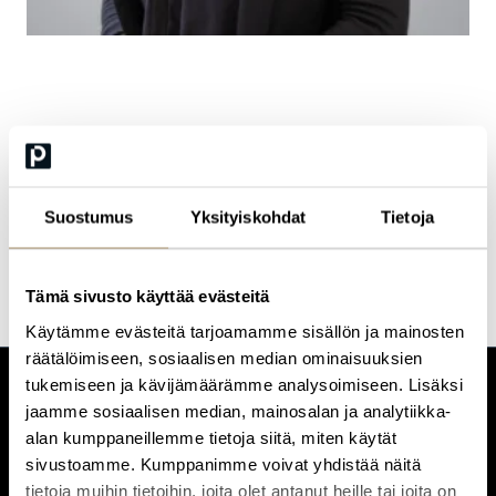
Kirsi Antola
Head of Offering, HR, Leadership, Finance &
Suostumus
Yksityiskohdat
Tietoja
Communication
Tämä sivusto käyttää evästeitä
Käytämme evästeitä tarjoamamme sisällön ja mainosten
räätälöimiseen, sosiaalisen median ominaisuuksien
tukemiseen ja kävijämäärämme analysoimiseen. Lisäksi
CUSTOMERCARE
jaamme sosiaalisen median, mainosalan ja analytiikka-
Keilaranta 1 A, 02150 Espoo
alan kumppaneillemme tietoja siitä, miten käytät
sivustoamme. Kumppanimme voivat yhdistää näitä
+358 (0)20 780 6220
tietoja muihin tietoihin, joita olet antanut heille tai joita on
customerservice@professio.fi