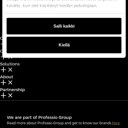
kerätty, kun olet käyttänyt heidän palvelujaan.
Book a call
Salli kaikki
CxO Circles
add_2
close
Kiellä
CxO Academy
add_2
close
Solutions
add_2
close
About
add_2
close
Partnership
add_2
close
We are part of Professio Group
Read more about Professio Group and get to know our brands
here
.