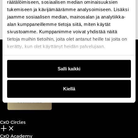
räätälöimiseen, sosiaalisen median ominaisuuksien
teknologian hyödyntäminen niin välillisessä kuin välittömässä
tukemiseen ja kävijämäärämme analysoimiseen. Lisäksi
asiakastyössä on ollut kehittämistyön painopisteenä.
jaamme sosiaalisen median, mainosalan ja analytiikka-
alan kumppaneillemme tietoja siitä, miten käytät
sivustoamme. Kumppanimme voivat yhdistää näitä
tietoja muihin tietoihin, joita olet antanut heille tai joita on
kerätty, kun olet käyttänyt heidän palvelujaan.
CUSTOMERCARE
Keilaranta 1 A, 02150 Espoo
Salli kaikki
+358 (0)20 780 6220
customerservice@professio.fi
Kiellä
Book a call
CxO Circles
add_2
close
CxO Academy