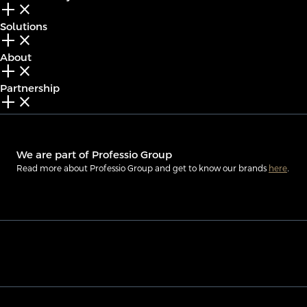
add_2
close
Solutions
add_2
close
About
add_2
close
Partnership
add_2
close
We are part of Professio Group
Read more about Professio Group and get to know our brands
here
.