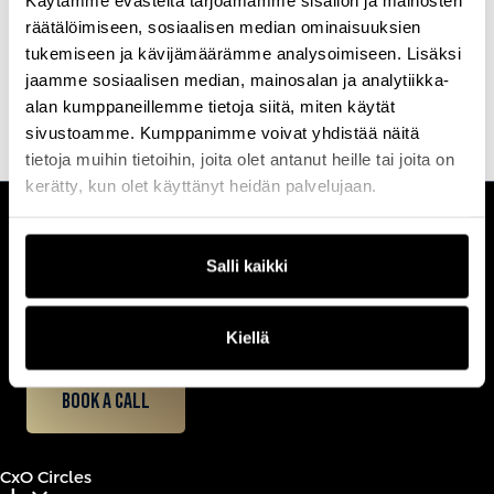
Käytämme evästeitä tarjoamamme sisällön ja mainosten
modernien ennustemetodien läpivientiin, sekä pitkäjänteiseen
räätälöimiseen, sosiaalisen median ominaisuuksien
talousorganisaation kehittämiseen datavetoisemmaksi.
tukemiseen ja kävijämäärämme analysoimiseen. Lisäksi
jaamme sosiaalisen median, mainosalan ja analytiikka-
alan kumppaneillemme tietoja siitä, miten käytät
sivustoamme. Kumppanimme voivat yhdistää näitä
tietoja muihin tietoihin, joita olet antanut heille tai joita on
kerätty, kun olet käyttänyt heidän palvelujaan.
CUSTOMERCARE
Salli kaikki
Keilaranta 1 A, 02150 Espoo
+358 (0)20 780 6220
customerservice@professio.fi
Kiellä
Book a call
CxO Circles