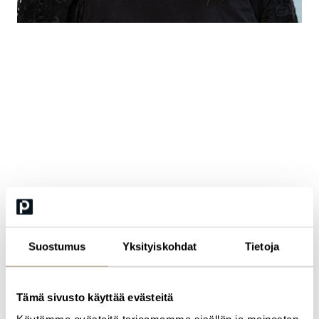
Krista Bär
Head of AI solutions, K-ryhmä
Krista on käytännönläheisen tekoälyn, AI-governancen ja
liiketoiminnallisen AI-transformaation mahdollistaja. Hän on
työstänyt Keskon AI-strategian ja vastaa sen implementoinnista.
Vuoden 2026 alusta alkaen hän vastaa Keskon laaja-alaisista AI-
ratkaisuista ja on avainroolissa tiiminsä kanssa rakentamassa
Keskolle turvallisia, tehokkaita ja liiketoimintaa aidosti hyödyttäviä
generatiivisen tekoälyn ja tekoälyagenttien käyttötapoja.
Suostumus
Yksityiskohdat
Tietoja
Krista painottaa AI-matkassa realistista ja inhimillistä asennetta
tekoälyyn: siitä, mikä oikeasti toimii, miten arvo syntyy ja miten AI
tukee ihmisten työtä – ei korvaa sitä.
Tämä sivusto käyttää evästeitä
Aikaisempi työkokemus on painottunut tiedolla johtamiseen ja