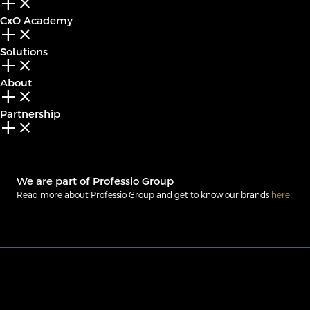
add_2
close
CxO Academy
add_2
close
Solutions
add_2
close
About
add_2
close
Partnership
add_2
close
We are part of Professio Group
Read more about Professio Group and get to know our brands
here
.