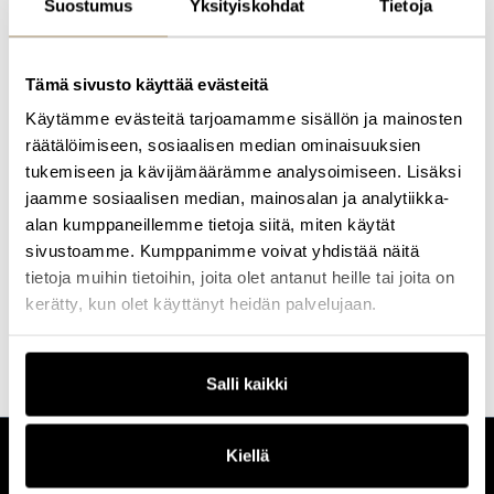
Suostumus
Yksityiskohdat
Tietoja
salibandymaajoukkueen päävalmentajana (2016–2024).
Kurrosen taustassa yhdistyvät käytännön liiketoiminta, ketterä
johtajuus ja vahva intohimo ihmisten kehittämiseen.
Tämä sivusto käyttää evästeitä
Tutustu kaikkiin Profession
koulutuksiin
ja
tapahtumiin
, joihin
Käytämme evästeitä tarjoamamme sisällön ja mainosten
valitsemme aina parhaat kouluttajat ja puhujat.
räätälöimiseen, sosiaalisen median ominaisuuksien
Etsi sopiva koulutus & tapahtuma
tukemiseen ja kävijämäärämme analysoimiseen. Lisäksi
jaamme sosiaalisen median, mainosalan ja analytiikka-
Ota yhteyttä
alan kumppaneillemme tietoja siitä, miten käytät
sivustoamme. Kumppanimme voivat yhdistää näitä
tietoja muihin tietoihin, joita olet antanut heille tai joita on
kerätty, kun olet käyttänyt heidän palvelujaan.
Salli kaikki
Kiellä
CUSTOMERCARE