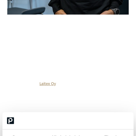
Lasse Kurronen
CEO, Laitex & Valtakunnallisen yrittäjäpalkinnon
2024 voittaja
Lasse Kurronen on palkittu yrittäjä, jonka johdolla
perheomisteinen
Laitex Oy
on noussut vahvaan kasvuun ja
kansainvälisille markkinoille. Vuonna 2024 Suomen Yrittäjät
myönsi Kurroselle ja Laitexille valtakunnallisen yrittäjäpalkinnon
tunnustuksena pitkäjänteisestä kasvutyöstä ja uudistuvasta
johtamisesta.
Omistajuuden ja toimitusjohtajuuden lisäksi Kurronen on
aktiivinen vaikuttaja elinvoiman, johtamisen ja pk-yritysten
kehittämisen kentällä. Hän toimii Karjalasta kajahtaa -podcastin
isäntänä ja toimi aiemmin myös Suomen naisten