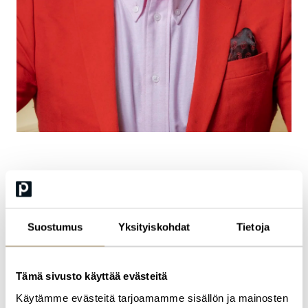
Lassi Kurkijärvi
Suostumus
Yksityiskohdat
Tietoja
teknologiajohtaja, Sofigate
Lassi Kurkijärvi
työskentelee Sofigaten teknologiajohtajana. Hän
Tämä sivusto käyttää evästeitä
on rakentanut digitaalista liiketoimintaa kolmen vuosikymmenen
ajan. Nykyisin hän auttaa pohjoismaisia organisaatioita tekoälyn
Käytämme evästeitä tarjoamamme sisällön ja mainosten
hyödyntämisessä. Hänen intohimonsa on ihmisyys kaikissa eri