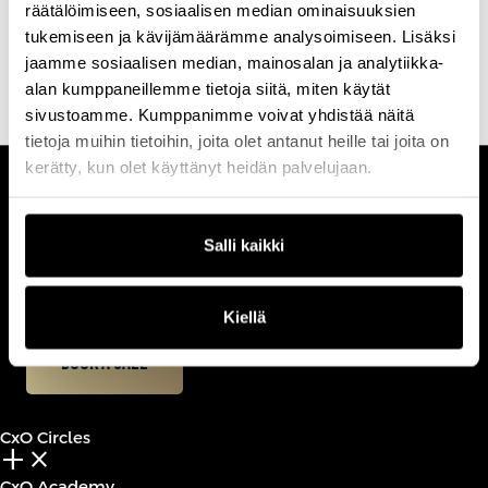
räätälöimiseen, sosiaalisen median ominaisuuksien
muodoissaan: muutos syttyy tai sammuu sen varassa
innostuvatko ja sitoutuvatko ihmiset siihen. Kurkijärvi on tuttu
tukemiseen ja kävijämäärämme analysoimiseen. Lisäksi
myös YLEn aamun Jälkidigi-paneelista.
jaamme sosiaalisen median, mainosalan ja analytiikka-
alan kumppaneillemme tietoja siitä, miten käytät
sivustoamme. Kumppanimme voivat yhdistää näitä
tietoja muihin tietoihin, joita olet antanut heille tai joita on
kerätty, kun olet käyttänyt heidän palvelujaan.
CUSTOMERCARE
Keilaranta 1 A, 02150 Espoo
Salli kaikki
+358 (0)20 780 6220
customerservice@professio.fi
Kiellä
Book a call
CxO Circles
add_2
close
CxO Academy