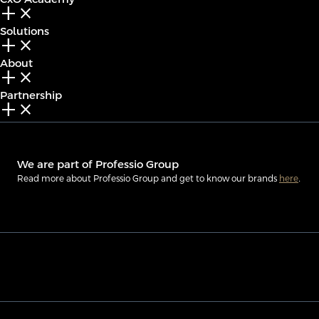
add_2
close
Solutions
add_2
close
About
add_2
close
Partnership
add_2
close
We are part of Professio Group
Read more about Professio Group and get to know our brands
here
.