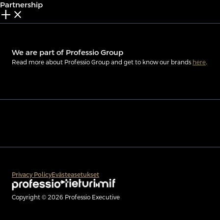
Partnership
add_2
close
We are part of Professio Group
Read more about Professio Group and get to know our brands
here
.
Privacy Policy
Evästeasetukset
Copyright © 2026 Professio Executive