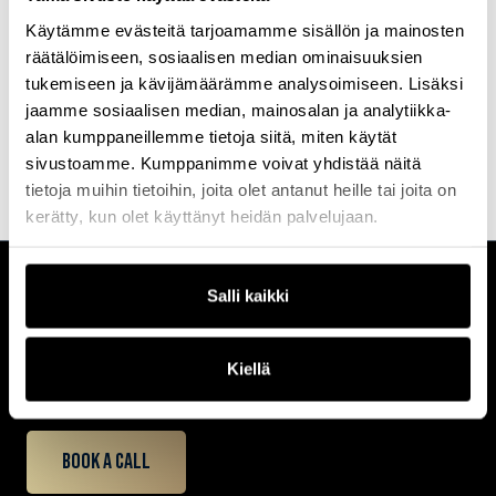
Helsingin ja Uudenmaan sairaanhoitopiirissä (HUS). Hän on
erikoistunut sisätauteihin ja infektiosairauksiin, ja hänellä on yli 15
Käytämme evästeitä tarjoamamme sisällön ja mainosten
vuoden kokemus alalta. Pakarinen toimii sekä päivystyslääkärinä
räätälöimiseen, sosiaalisen median ominaisuuksien
että konsultoivana infektiolääkärinä, ja hän on tunnettu
tukemiseen ja kävijämäärämme analysoimiseen. Lisäksi
asiantuntemuksestaan infektioiden hoidossa ja tartuntatautien
ehkäisyssä.
jaamme sosiaalisen median, mainosalan ja analytiikka-
alan kumppaneillemme tietoja siitä, miten käytät
sivustoamme. Kumppanimme voivat yhdistää näitä
tietoja muihin tietoihin, joita olet antanut heille tai joita on
kerätty, kun olet käyttänyt heidän palvelujaan.
Salli kaikki
CUSTOMERCARE
Keilaranta 1 A, 02150 Espoo
+358 (0)20 780 6220
Kiellä
customerservice@professio.fi
Book a call