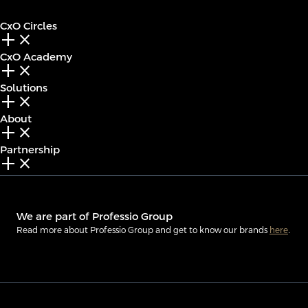
CxO Circles
add_2
close
CxO Academy
add_2
close
Solutions
add_2
close
About
add_2
close
Partnership
add_2
close
We are part of Professio Group
Read more about Professio Group and get to know our brands
here
.