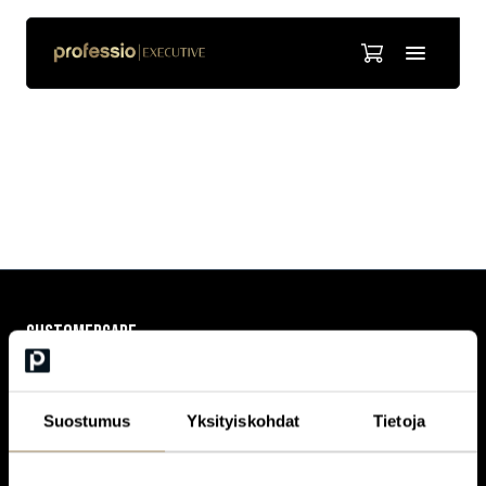
Liisa Torkkeli
CUSTOMERCARE
Keilaranta 1 A, 02150 Espoo
+358 (0)20 780 6220
customerservice@professio.fi
Suostumus
Yksityiskohdat
Tietoja