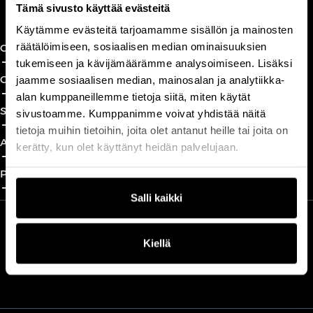
Book a call
Tämä sivusto käyttää evästeitä
Käytämme evästeitä tarjoamamme sisällön ja mainosten
räätälöimiseen, sosiaalisen median ominaisuuksien
CxO Circles
add_2
close
tukemiseen ja kävijämäärämme analysoimiseen. Lisäksi
CxO Academy
jaamme sosiaalisen median, mainosalan ja analytiikka-
add_2
close
alan kumppaneillemme tietoja siitä, miten käytät
Solutions
sivustoamme. Kumppanimme voivat yhdistää näitä
add_2
close
tietoja muihin tietoihin, joita olet antanut heille tai joita on
About
kerätty, kun olet käyttänyt heidän palvelujaan.
add_2
close
Partnership
add_2
close
Salli kaikki
We are part of Professio Group
Kiellä
Read more about Professio Group and get to know our brands
here
.